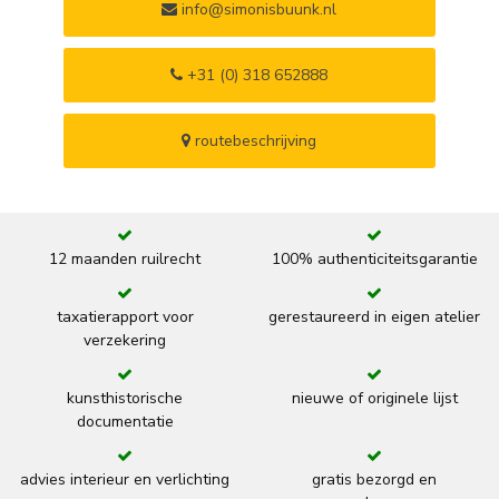
info@simonisbuunk.nl
+31 (0) 318 652888
routebeschrijving
12 maanden ruilrecht
100% authenticiteitsgarantie
taxatierapport voor
gerestaureerd in eigen atelier
verzekering
kunsthistorische
nieuwe of originele lijst
documentatie
advies interieur en verlichting
gratis bezorgd en