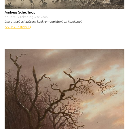
Andreas Schelfhout
aquarel • tekening
• te koop
IJspret met schaatsers, koek-en-zopietent en ijszeilboot
bekijk kunstwerk