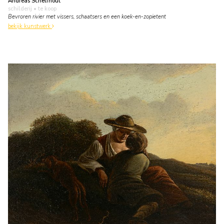
Andreas Schelfhout
schilderij
• te koop
Bevroren rivier met vissers, schaatsers en een koek-en-zopietent
bekijk kunstwerk