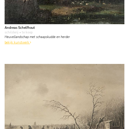
Andreas Schelfhout
schilderij
• te koop
Heuvellandschap met schaapskudde en herder
bekijk kunstwerk