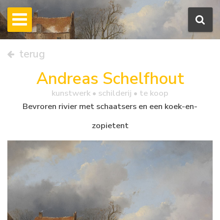
terug
Andreas Schelfhout
kunstwerk •
schilderij
• te koop
Bevroren rivier met schaatsers en een koek-en-
zopietent