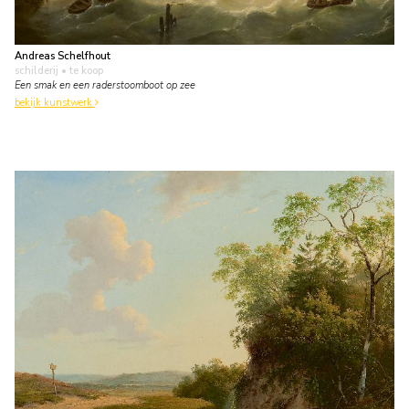
Andreas Schelfhout
schilderij
• te koop
Een smak en een raderstoomboot op zee
bekijk kunstwerk