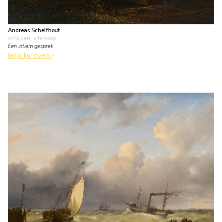
Andreas Schelfhout
schilderij
• te koop
Een intiem gesprek
bekijk kunstwerk