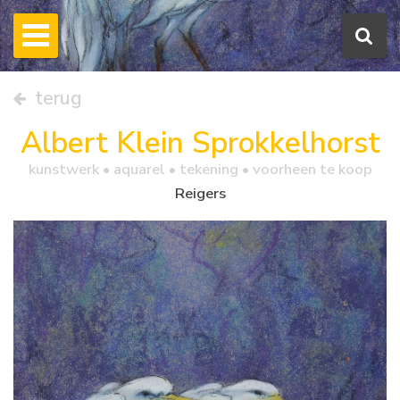
terug
Albert Klein Sprokkelhorst
kunstwerk •
aquarel
• tekening • voorheen te koop
Reigers