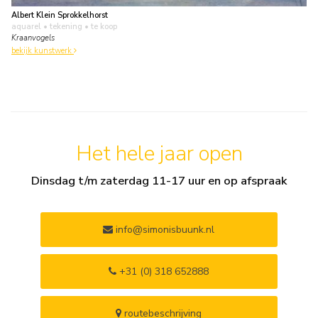
Albert Klein Sprokkelhorst
aquarel • tekening
• te koop
Kraanvogels
bekijk kunstwerk
Het hele jaar open
Dinsdag t/m zaterdag 11-17 uur en op afspraak
info@simonisbuunk.nl
+31 (0) 318 652888
routebeschrijving