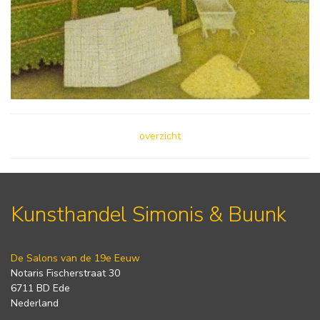
overzicht
Kunsthandel Simonis & Buunk
De Salons van de 19e Eeuw
Notaris Fischerstraat 30
6711 BD Ede
Nederland