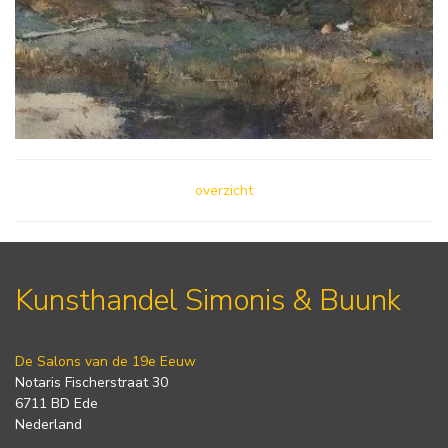
overzicht
Kunsthandel Simonis & Buunk
De Salons van de 19e Eeuw
Notaris Fischerstraat 30
6711 BD Ede
Nederland