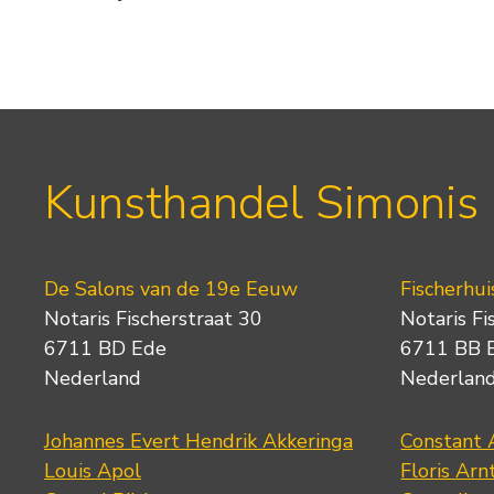
Kunsthandel Simonis
De Salons van de 19e Eeuw
Fischerhui
Notaris Fischerstraat 30
Notaris Fi
6711 BD Ede
6711 BB 
Nederland
Nederlan
Johannes Evert Hendrik Akkeringa
Constant 
Louis Apol
Floris Arn