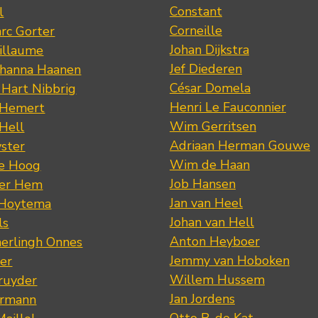
Constant
l
Corneille
rc Gorter
Johan Dijkstra
illaume
Jef Diederen
ohanna Haanen
César Domela
 Hart Nibbrig
Henri Le Fauconnier
 Hemert
Wim Gerritsen
 Hell
Adriaan Herman Gouwe
ster
Wim de Haan
de Hoog
Job Hansen
der Hem
Jan van Heel
 Hoytema
Johan van Hell
ls
Anton Heyboer
erlingh Onnes
Jemmy van Hoboken
er
Willem Hussem
ruyder
Jan Jordens
ermann
Otto B. de Kat