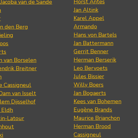
Horst Antes
 Jacoba van de Sande
Jan Altink
n
Karel Appel
r
Armando
n den Berg
Hans von Bartels
eling
Jan Battermann
loos
Gerrit Benner
rts
Herman Berserik
m van Borselen
Leo Bervoets
ndrik Breitner
Jules Bissier
n
Willy Boers
re Cassigneul
Jan Bogaerts
Dam van Isselt
Kees van Bohemen
lem Dijsselhof
Eugène Brands
n Eldh
Maurice Brianchon
tin-Latour
Herman Brood
nhout
Cassigneul
ki