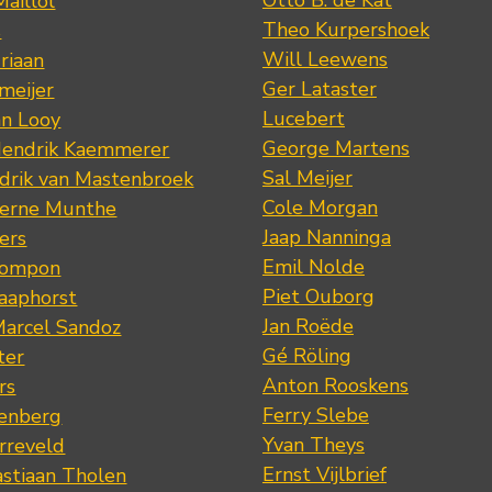
Maillol
Theo Kurpershoek
s
Will Leewens
riaan
Ger Lataster
meijer
Lucebert
an Looy
George Martens
Hendrik Kaemmerer
Sal Meijer
drik van Mastenbroek
Cole Morgan
jerne Munthe
Jaap Nanninga
ers
Emil Nolde
Pompon
Piet Ouborg
Raaphorst
Jan Roëde
arcel Sandoz
Gé Röling
ter
Anton Rooskens
rs
Ferry Slebe
renberg
Yvan Theys
arreveld
Ernst Vijlbrief
stiaan Tholen