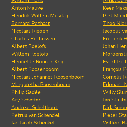
Willem Maris
Artistide 
Anton Mauve
Kees Mak
Hendrik Willem Mesdag
Piet Mond
Bernard Pothast
Theo Nier
Nicolaas Riegen
Jacobus v
Charles Rochussen
Frederik 
Albert Roelofs
Johan Hen
Willem Roelofs
Morgenst
Henriette Ronner-Knip
Evert Piet
Albert Roosenboom
François 
Nicolaas Johannes Roosenboom
Cornelis 
Margaretha Roosenboom
Edouard M
Philip Sadée
Willy Slui
Ary Scheffer
Jan Sluijte
Andreas Schelfhout
Dirk Smo
Petrus van Schendel
Pieter St
Jan Jacob Schenkel
Willem Ba