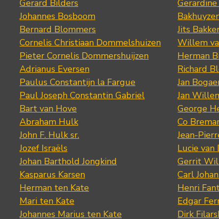
Gerard Bilders
Gerardine
Johannes Bosboom
Bakhuyze
Bernard Blommers
Jits Bakke
Cornelis Christiaan Dommelshuizen
Willem va
Pieter Cornelis Dommershuijzen
Herman Bi
Adrianus Eversen
Richard B
Paulus Constantijn la Fargue
Jan Bogae
Paul Joseph Constantin Gabriel
Jan Wille
Bart van Hove
George He
Abraham Hulk
Co Brema
John F. Hulk sr.
Jean-Pier
Jozef Israëls
Lucie van 
Johan Barthold Jongkind
Gerrit Wil
Kasparus Karsen
Carl Joha
Herman ten Kate
Henri Fan
Mari ten Kate
Edgar Fer
Johannes Marius ten Kate
Dirk Filars