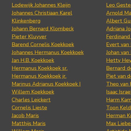
Lodewijk Johannes Kleijn
Leo Geste
Johannes Christiaan Karel
Arnold Ma
Klinkenberg
Albert Gu
Johann Bernard Klombeck
Adriana J
Pieter Kluyver
Ferdinand
Barend Cornelis Koekkoek
Evert van
Johannes Hermanus Koekkoek
Johan van
Jan H.B. Koekkoek
Hetty Hey
Hermanus Koekkoek sr.
Bernard 
Hermanus Koekkoek jr.
Piet van 
Marinus Adrianus Koekkoek I
Theo van
Willem Koekkoek
Isaac Israe
Charles Leickert
Harm Kam
Cornelis Lieste
Toon Keld
Jacob Maris
Herman K
Matthijs Maris
Max Lieb