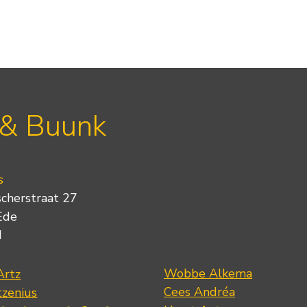
 & Buunk
s
scherstraat 27
Ede
d
Wobbe Alkema
Artz
Cees Andréa
tzenius