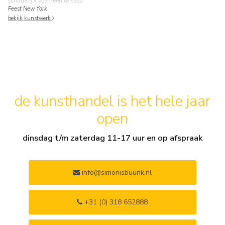
schilderij
• voorheen te koop
Feest New York
bekijk kunstwerk
de kunsthandel is het hele jaar
open
dinsdag t/m zaterdag 11-17 uur en op afspraak
info@simonisbuunk.nl
+31 (0) 318 652888