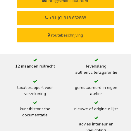
info@simonisbuunk.nl
+31 (0) 318 652888
routebeschrijving
12 maanden ruilrecht
levenslang
authenticiteitsgarantie
taxatierapport voor
gerestaureerd in eigen
verzekering
atelier
kunsthistorische
nieuwe of originele lijst
documentatie
advies interieur en
verlichting