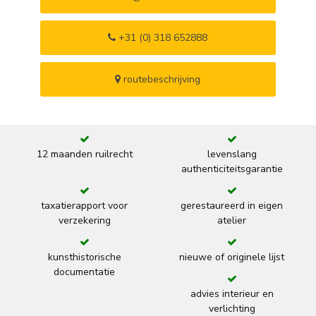
+31 (0) 318 652888
routebeschrijving
12 maanden ruilrecht
levenslang
authenticiteitsgarantie
taxatierapport voor
gerestaureerd in eigen
verzekering
atelier
kunsthistorische
nieuwe of originele lijst
documentatie
advies interieur en
verlichting