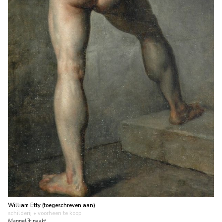
William Etty (toegeschreven aan)
schilderij
• voorheen te koop
Mannelijk naakt