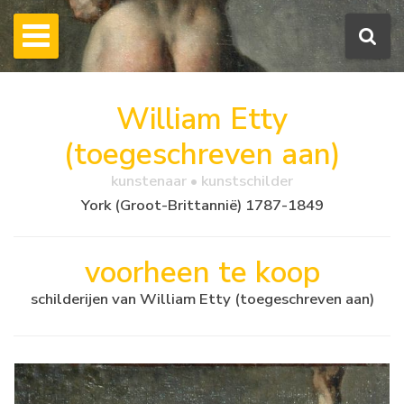
William Etty
(toegeschreven aan)
kunstenaar • kunstschilder
York (Groot-Brittannië) 1787-1849
voorheen te koop
schilderijen van William Etty (toegeschreven aan)