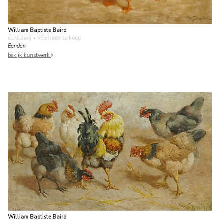
William Baptiste Baird
schilderij
• voorheen te koop
Eenden
bekijk kunstwerk
William Baptiste Baird