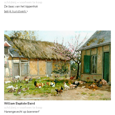
schilderij
• voorheen te koop
De baas van het kippenhok
bekijk kunstwerk
William Baptiste Baird
schilderij
• voorheen te koop
Hanengevecht op boerenerf