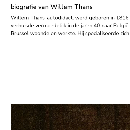
biografie van Willem Thans
Willem Thans, autodidact, werd geboren in 1816
genrevoorstellingen bij kaarslicht en toortslicht, d
verhuisde vermoedelijk in de jaren 40 naar België, 
bewondering oogstten. Er waren in zijn tijd weinig figu
Brussel woonde en werkte. Hij specialiseerde zich 