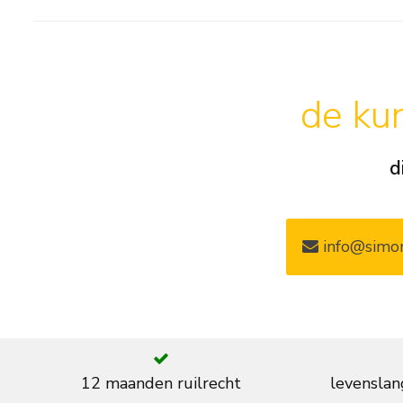
de kun
d
info@simon
12 maanden ruilrecht
levenslan