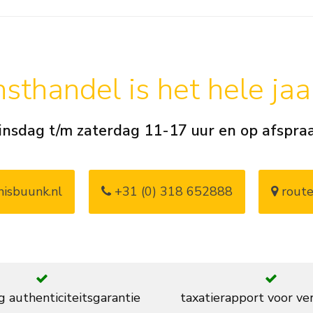
sthandel is het hele ja
insdag t/m zaterdag 11-17 uur en op afspra
isbuunk.nl
+31 (0) 318 652888
route
g authenticiteitsgarantie
taxatierapport voor ve