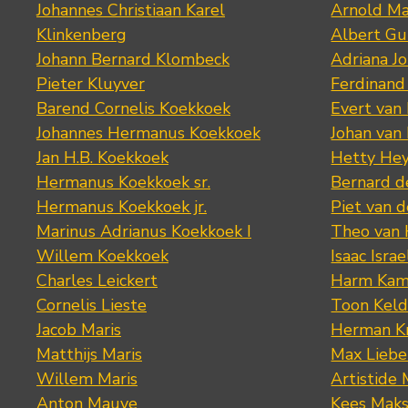
Johannes Christiaan Karel
Arnold Ma
Klinkenberg
Albert Gu
Johann Bernard Klombeck
Adriana J
Pieter Kluyver
Ferdinand
Barend Cornelis Koekkoek
Evert van
Johannes Hermanus Koekkoek
Johan van
Jan H.B. Koekkoek
Hetty Hey
Hermanus Koekkoek sr.
Bernard 
Hermanus Koekkoek jr.
Piet van 
Marinus Adrianus Koekkoek I
Theo van
Willem Koekkoek
Isaac Israe
Charles Leickert
Harm Kam
Cornelis Lieste
Toon Keld
Jacob Maris
Herman K
Matthijs Maris
Max Lieb
Willem Maris
Artistide 
Anton Mauve
Kees Mak