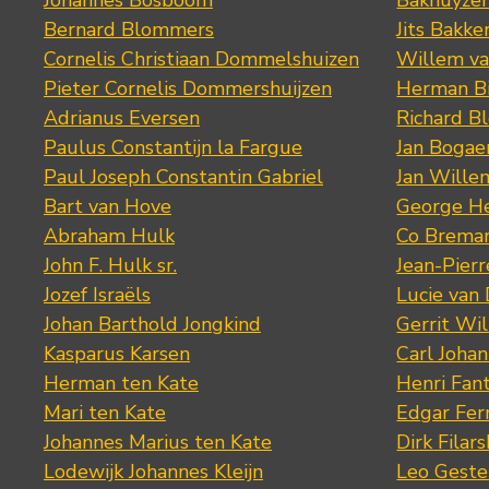
Johannes Bosboom
Bakhuyze
Bernard Blommers
Jits Bakke
Cornelis Christiaan Dommelshuizen
Willem va
Pieter Cornelis Dommershuijzen
Herman Bi
Adrianus Eversen
Richard B
Paulus Constantijn la Fargue
Jan Bogae
Paul Joseph Constantin Gabriel
Jan Wille
Bart van Hove
George He
Abraham Hulk
Co Brema
John F. Hulk sr.
Jean-Pier
Jozef Israëls
Lucie van 
Johan Barthold Jongkind
Gerrit Wil
Kasparus Karsen
Carl Joha
Herman ten Kate
Henri Fan
Mari ten Kate
Edgar Fer
Johannes Marius ten Kate
Dirk Filars
Lodewijk Johannes Kleijn
Leo Geste