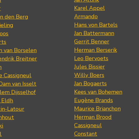
n
Karel Appel
r
Armando
n den Berg
Hans von Bartels
eling
Jan Battermann
loos
Gerrit Benner
rts
Herman Berserik
m van Borselen
Leo Bervoets
ndrik Breitner
Jules Bissier
n
Willy Boers
re Cassigneul
Jan Bogaerts
Dam van Isselt
Kees van Bohemen
lem Dijsselhof
Eugène Brands
n Eldh
Maurice Brianchon
tin-Latour
Herman Brood
nhout
Cassigneul
ki
Constant
l