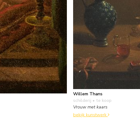
Willem Thans
schilderij
• te koop
Vrouw met kaars
bekijk kunstwerk