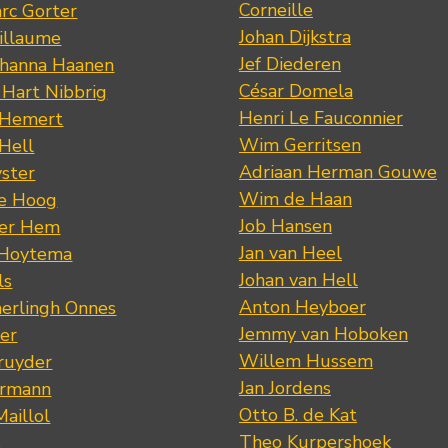
Corneille
rc Gorter
Johan Dijkstra
illaume
Jef Diederen
ohanna Haanen
César Domela
 Hart Nibbrig
Henri Le Fauconnier
 Hemert
Wim Gerritsen
 Hell
Adriaan Herman Gouwe
ster
Wim de Haan
de Hoog
Job Hansen
der Hem
Jan van Heel
 Hoytema
Johan van Hell
ls
Anton Heyboer
erlingh Onnes
Jemmy van Hoboken
er
Willem Hussem
ruyder
Jan Jordens
ermann
Otto B. de Kat
Maillol
Theo Kurpershoek
s