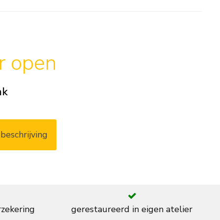
ar open
ak
beschrijving
rzekering
gerestaureerd in eigen atelier