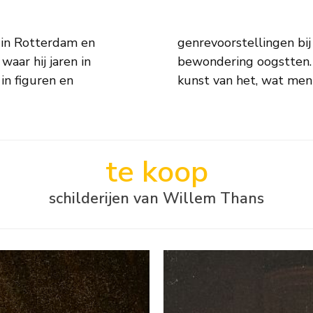
 in Rotterdam en
ie bij tijdgenoten
waar hij jaren in
urschilders die de
in figuren en
kunst van het, wat men
te koop
schilderijen van Willem Thans