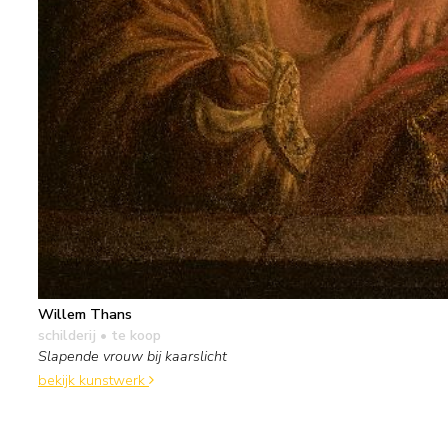
Willem Thans
schilderij
• te koop
Slapende vrouw bij kaarslicht
bekijk kunstwerk