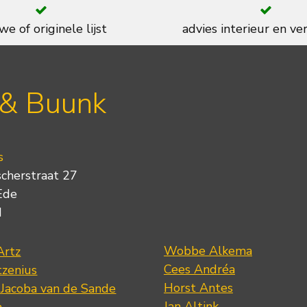
we of originele lijst
advies interieur en ver
 & Buunk
s
scherstraat 27
Ede
d
Wobbe Alkema
Artz
Cees Andréa
tzenius
Horst Antes
 Jacoba van de Sande
Jan Altink