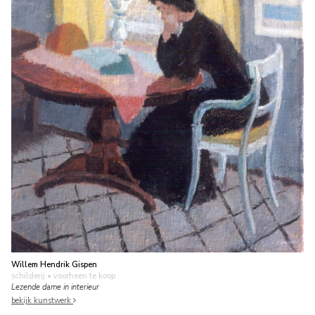
Willem Hendrik Gispen
schilderij
• voorheen te koop
Lezende dame in interieur
bekijk kunstwerk