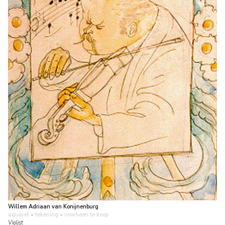
Willem Adriaan van Konijnenburg
aquarel • tekening
• voorheen te koop
Violist