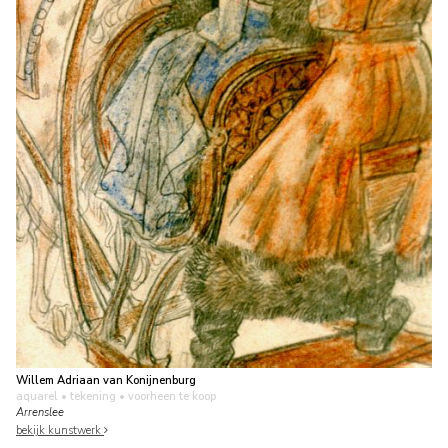
Willem Adriaan van Konijnenburg
aquarel • tekening
• voorheen te koop
Arrenslee
bekijk kunstwerk