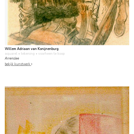
Willem Adriaan van Konijnenburg
aquarel • tekening
• voorheen te koop
Arrenslee
bekijk kunstwerk