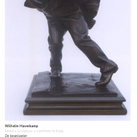
Wilhelm Haverkamp
beeld • sculptuur
• voorheen te koop
De kegelspeler