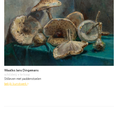
Waalko Jans Dingemans
schilderij
• te koop
Stilleven met paddenstoelen
bekijk kunstwerk