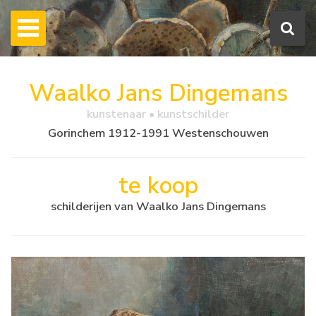
Waalko Jans Dingemans
kunstenaar • kunstschilder
Gorinchem 1912-1991 Westenschouwen
te koop
schilderijen van Waalko Jans Dingemans