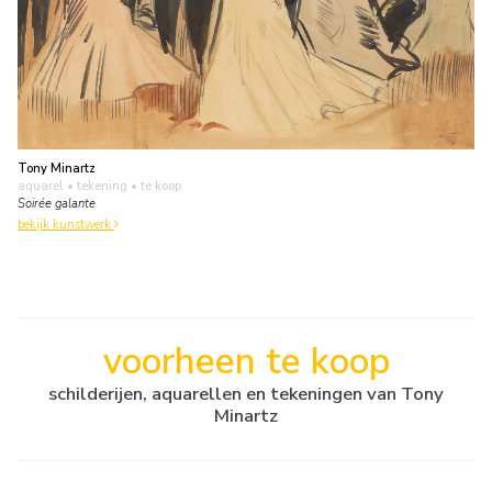
Tony Minartz
aquarel • tekening
• te koop
Soirée galante
bekijk kunstwerk
voorheen te koop
schilderijen, aquarellen en tekeningen van Tony
Minartz