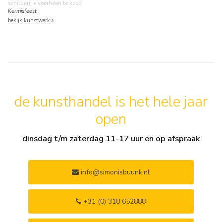
schilderij
• voorheen te koop
Kermisfeest
bekijk kunstwerk
de kunsthandel is het hele jaar
open
dinsdag t/m zaterdag 11-17 uur en op afspraak
info@simonisbuunk.nl
+31 (0) 318 652888