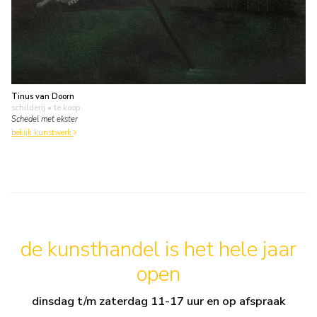
Tinus van Doorn
schilderij
• te koop
Schedel met ekster
bekijk kunstwerk
de kunsthandel is het hele jaar
open
dinsdag t/m zaterdag 11-17 uur en op afspraak