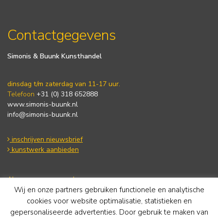
Contactgegevens
Simonis & Buunk Kunsthandel
dinsdag t/m zaterdag van 11-17 uur.
Telefoon
+31 (0) 318 652888
www.simonis-buunk.nl
info@simonis-buunk.nl
inschrijven nieuwsbrief
kunstwerk aanbieden
Algemene voorwaarden
Wij en onze partners gebruiken functionele en analytische
Privacy statement
Cookie Policy
cookies voor website optimalisatie, statistieken en
Disclaimer
gepersonaliseerde advertenties. Door gebruik te maken van