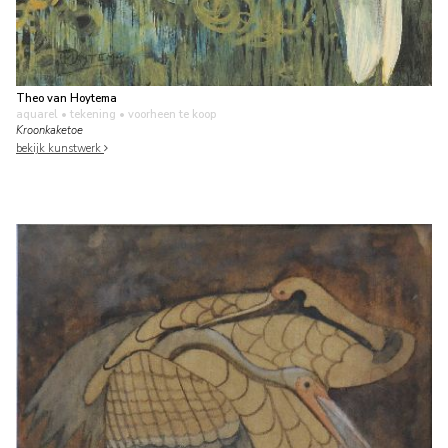
Theo van Hoytema
aquarel • tekening
• voorheen te koop
Kroonkaketoe
bekijk kunstwerk