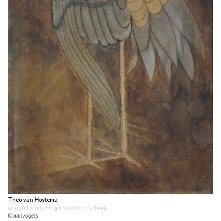
Theo van Hoytema
aquarel • tekening
• voorheen te koop
Kraanvogels