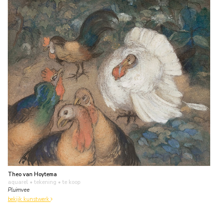
Theo van Hoytema
aquarel • tekening
• te koop
Pluimvee
bekijk kunstwerk