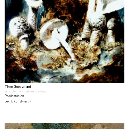
Theo Goedvriend
schilderij
• voorheen te koop
Paddestoelen
bekijk kunstwerk