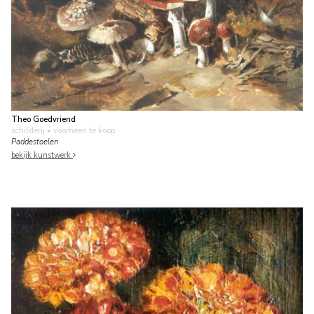
Theo Goedvriend
schilderij
• voorheen te koop
Paddestoelen
bekijk kunstwerk