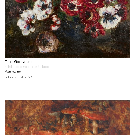
Theo Goedvriend
schilderij
• voorheen te koop
Anemonen
bekijk kunstwerk