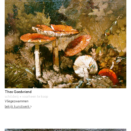
Theo Goedvriend
schilderij
• voorheen te koop
Vliegezwammen
bekijk kunstwerk