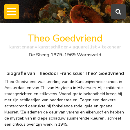
Theo Goedvriend
kunstenaar • kunstschilder • aquarellist • tekenaar
De Steeg 1879-1969 Warnsveld
biografie van Theodoor Franciscus 'Theo' Goedvriend
Theo Goedvriend was leerling van de Kunstnijverheidsschool in
Amsterdam en van Th. van Hoytema in Hilversum. Hij schilderde
stadsgezichten en stillevens. Vooral grote bekendheid kreeg hij
met zijn schilderijen van paddenstoelen. Tegen een donkere
achtergrond gebruikte hij fonkelende rode, gele en groene
kleuren. 'Ze ademen de geur van varens en eikenloof en hebben
de mystiek van in diepe schaduw sluimerende kleuren', schreef
een criticus over zijn werk in 1949.