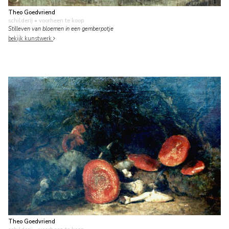
Theo Goedvriend
schilderij
• voorheen te koop
Stilleven van bloemen in een gemberpotje
bekijk kunstwerk
Theo Goedvriend