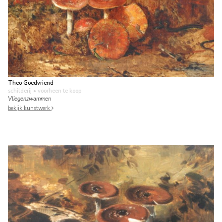
Theo Goedvriend
schilderij
• voorheen te koop
Vliegenzwammen
bekijk kunstwerk