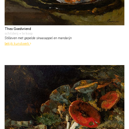
Theo Goedvriend
schilderij
• te koop
Stilleven met gepelde sinaasappel en mandarijn
bekijk kunstwerk