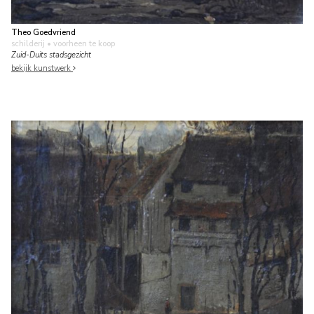
Theo Goedvriend
schilderij
• voorheen te koop
Zuid-Duits stadsgezicht
bekijk kunstwerk