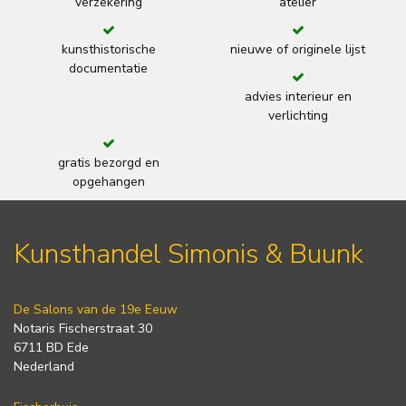
verzekering
atelier
kunsthistorische
nieuwe of originele lijst
documentatie
advies interieur en
verlichting
gratis bezorgd en
opgehangen
Kunsthandel Simonis & Buunk
De Salons van de 19e Eeuw
Notaris Fischerstraat 30
6711 BD Ede
Nederland