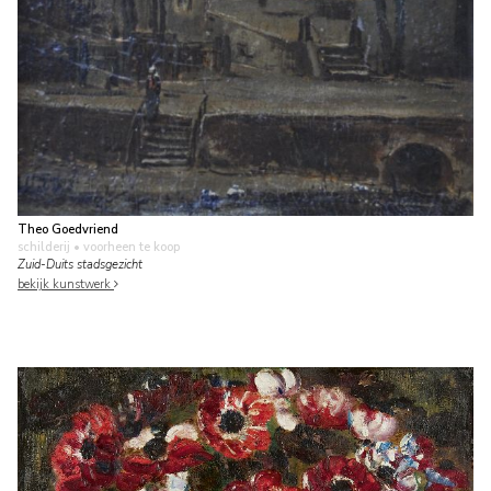
Theo Goedvriend
schilderij
• voorheen te koop
Zuid-Duits stadsgezicht
bekijk kunstwerk