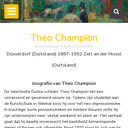
Theo Champion
kunstenaar • kunstschilder
Düsseldorf (Duitsland) 1887-1952 Zell an der Mosel
(Duitsland)
biografie van Theo Champion
De talentvolle Duitse schilder Theo Champion liet een
verrassend en gevarieerd oeuvre na. Tijdens zijn studietijd aan
de Kunstschule in Weimar koos hij voor het neo-impressionisme.
In krachtige, korte penseelstreken en heldere kleuren zette hij
zijn onderwerpen neer, veelal werkend ‘en plein air’. Het verhaal
gaat dat hij daarbij onverwacht het beeldveld binnenlopende
dieren of figuren ook afbeeldde. Rond 1920 sloot hij zich aan bij