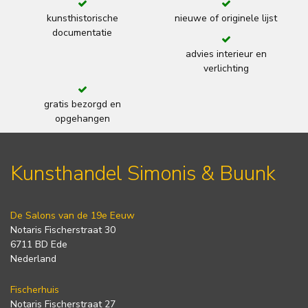
kunsthistorische
nieuwe of originele lijst
documentatie
advies interieur en
verlichting
gratis bezorgd en
opgehangen
Kunsthandel Simonis & Buunk
De Salons van de 19e Eeuw
Notaris Fischerstraat 30
6711 BD Ede
Nederland
Fischerhuis
Notaris Fischerstraat 27