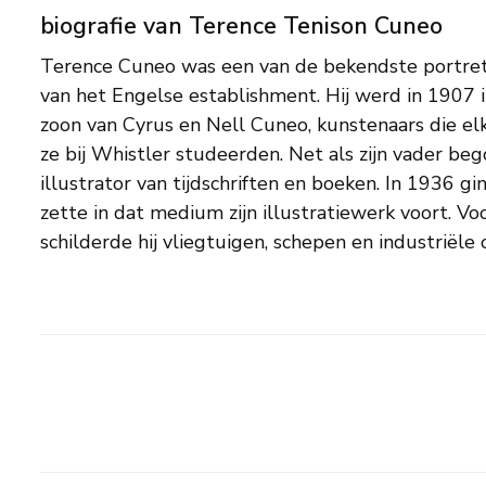
biografie van Terence Tenison Cuneo
Terence Cuneo was een van de bekendste portret-
scheepswerven, bruggen en militaire tanks. Ook 
van het Engelse establishment. Hij werd in 1907 
treinenschilder en vrijwel iedere legendarische E
zoon van Cyrus en Nell Cuneo, kunstenaars die e
werd door hem op het doek vastgelegd. In 1953 
ze bij Whistler studeerden. Net als zijn vader be
officiële portret van de kroning van koningin Elizabeth
illustrator van tijdschriften en boeken. In 1936 gin
verschillende van haar renpaarden. Buiten zijn o
zette in dat medium zijn illustratiewerk voort. V
Cuneo graag groot wild in Afrika en landschappen tijd
schilderde hij vliegtuigen, schepen en industriël