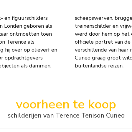
 en figuurschilders
maakte hij naam als
in Londen geboren als
ngelse stoomlocomotief
lkaar ontmoetten toen
schilderde Cuneo het
gon Terence als
 II en later nog
g hij over op olieverf en
pdrachten om schilderde
oor opdrachtgevers
ens zijn vele andere
e objecten als dammen,
buitenlandse reizen.
voorheen te koop
schilderijen van Terence Tenison Cuneo