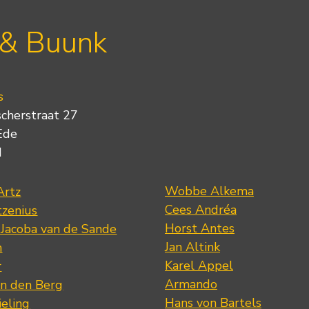
 & Buunk
s
scherstraat 27
Ede
d
Wobbe Alkema
Artz
Cees Andréa
tzenius
Horst Antes
 Jacoba van de Sande
Jan Altink
n
Karel Appel
r
Armando
n den Berg
Hans von Bartels
eling