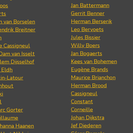
Jan Battermann
loos
Gerrit Benner
rts
Herman Berserik
m van Borselen
Leo Bervoets
ndrik Breitner
Jules Bissier
n
Willy Boers
re Cassigneul
Jan Bogaerts
Dam van Isselt
Kees van Bohemen
lem Dijsselhof
Eugène Brands
n Eldh
Maurice Brianchon
tin-Latour
Herman Brood
nhout
Cassigneul
ki
Constant
l
Corneille
rc Gorter
Johan Dijkstra
illaume
Jef Diederen
ohanna Haanen