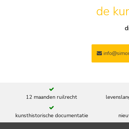
de kun
d
info@simon
12 maanden ruilrecht
levenslan
kunsthistorische documentatie
nieu