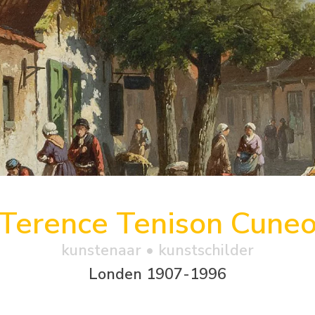
Terence Tenison Cune
kunstenaar • kunstschilder
Londen 1907-1996