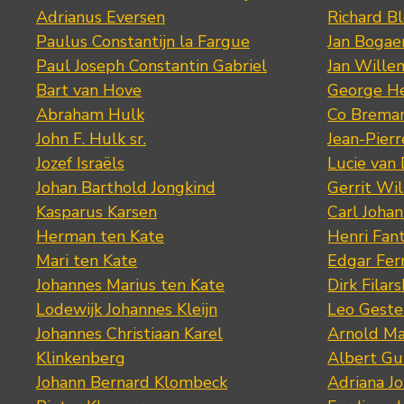
Adrianus Eversen
Richard B
Paulus Constantijn la Fargue
Jan Bogae
Paul Joseph Constantin Gabriel
Jan Wille
Bart van Hove
George He
Abraham Hulk
Co Brema
John F. Hulk sr.
Jean-Pier
Jozef Israëls
Lucie van 
Johan Barthold Jongkind
Gerrit Wil
Kasparus Karsen
Carl Joha
Herman ten Kate
Henri Fan
Mari ten Kate
Edgar Fer
Johannes Marius ten Kate
Dirk Filars
Lodewijk Johannes Kleijn
Leo Geste
Johannes Christiaan Karel
Arnold Ma
Klinkenberg
Albert Gu
Johann Bernard Klombeck
Adriana J