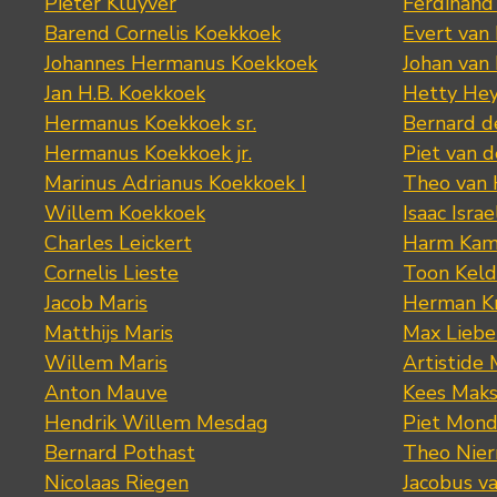
Pieter Kluyver
Ferdinand
Barend Cornelis Koekkoek
Evert van
Johannes Hermanus Koekkoek
Johan van
Jan H.B. Koekkoek
Hetty Hey
Hermanus Koekkoek sr.
Bernard 
Hermanus Koekkoek jr.
Piet van 
Marinus Adrianus Koekkoek I
Theo van
Willem Koekkoek
Isaac Israe
Charles Leickert
Harm Kam
Cornelis Lieste
Toon Keld
Jacob Maris
Herman K
Matthijs Maris
Max Lieb
Willem Maris
Artistide 
Anton Mauve
Kees Mak
Hendrik Willem Mesdag
Piet Mond
Bernard Pothast
Theo Nier
Nicolaas Riegen
Jacobus v