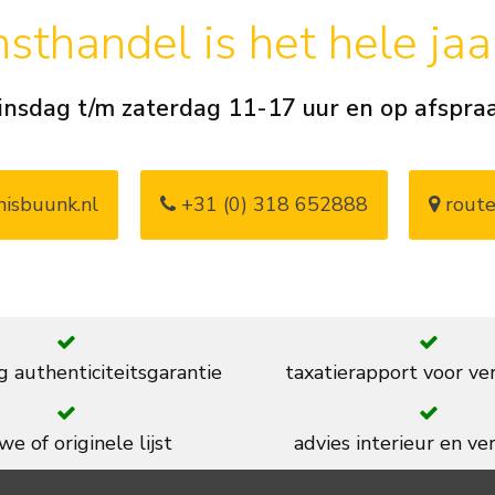
sthandel is het hele ja
insdag t/m zaterdag 11-17 uur en op afspra
isbuunk.nl
+31 (0) 318 652888
route
g authenticiteitsgarantie
taxatierapport voor ve
we of originele lijst
advies interieur en ver