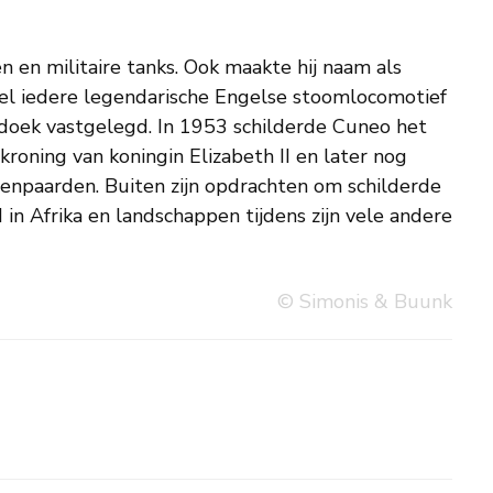
© Simonis & Buunk