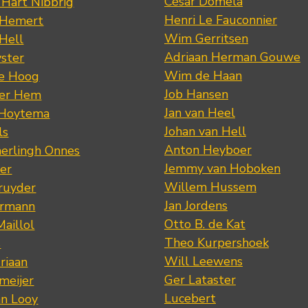
César Domela
 Hart Nibbrig
Henri Le Fauconnier
 Hemert
Wim Gerritsen
 Hell
Adriaan Herman Gouwe
ster
Wim de Haan
de Hoog
Job Hansen
der Hem
Jan van Heel
 Hoytema
Johan van Hell
ls
Anton Heyboer
erlingh Onnes
Jemmy van Hoboken
er
Willem Hussem
ruyder
Jan Jordens
ermann
Otto B. de Kat
Maillol
Theo Kurpershoek
s
Will Leewens
riaan
Ger Lataster
meijer
Lucebert
an Looy