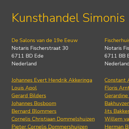
Kunsthandel Simonis
De Salons van de 19e Eeuw
Fischerhui
Notaris Fischerstraat 30
Notaris Fi
6711 BD Ede
6711 BB 
Nederland
Nederlan
Johannes Evert Hendrik Akkeringa
Constant 
Louis Apol
Floris Arn
Gerard Bilders
Gerardine
Johannes Bosboom
Bakhuyze
Bernard Blommers
Jits Bakke
Cornelis Christiaan Dommelshuizen
Willem va
Pieter Cornelis Dommershuijzen
Herman Bi