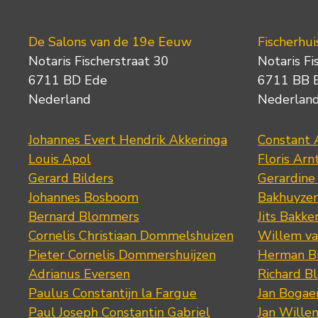
De Salons van de 19e Eeuw
Fischerhui
Notaris Fischerstraat 30
Notaris Fi
6711 BD Ede
6711 BB 
Nederland
Nederlan
Johannes Evert Hendrik Akkeringa
Constant 
Louis Apol
Floris Arn
Gerard Bilders
Gerardine
Johannes Bosboom
Bakhuyze
Bernard Blommers
Jits Bakke
Cornelis Christiaan Dommelshuizen
Willem va
Pieter Cornelis Dommershuijzen
Herman Bi
Adrianus Eversen
Richard B
Paulus Constantijn la Fargue
Jan Bogae
Paul Joseph Constantin Gabriel
Jan Wille