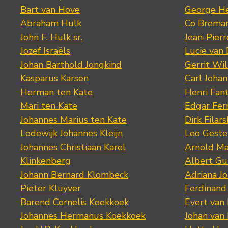
Bart van Hove
George He
Abraham Hulk
Co Brema
John F. Hulk sr.
Jean-Pier
Jozef Israëls
Lucie van 
Johan Barthold Jongkind
Gerrit Wil
Kasparus Karsen
Carl Joha
Herman ten Kate
Henri Fan
Mari ten Kate
Edgar Fer
Johannes Marius ten Kate
Dirk Filars
Lodewijk Johannes Kleijn
Leo Geste
Johannes Christiaan Karel
Arnold Ma
Klinkenberg
Albert Gu
Johann Bernard Klombeck
Adriana J
Pieter Kluyver
Ferdinand
Barend Cornelis Koekkoek
Evert van
Johannes Hermanus Koekkoek
Johan van