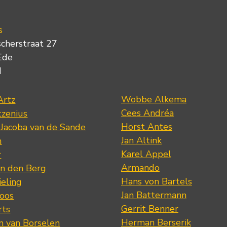
s
scherstraat 27
Ede
d
Wobbe Alkema
Artz
Cees Andréa
tzenius
Horst Antes
 Jacoba van de Sande
Jan Altink
n
Karel Appel
r
Armando
n den Berg
Hans von Bartels
eling
Jan Battermann
loos
Gerrit Benner
rts
Herman Berserik
m van Borselen