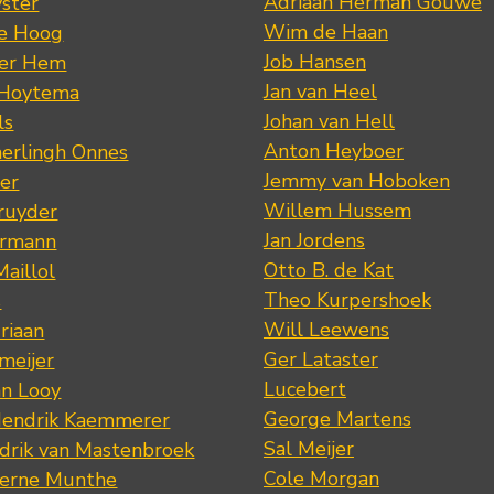
Adriaan Herman Gouwe
ster
Wim de Haan
de Hoog
Job Hansen
der Hem
Jan van Heel
 Hoytema
Johan van Hell
ls
Anton Heyboer
erlingh Onnes
Jemmy van Hoboken
er
Willem Hussem
ruyder
Jan Jordens
ermann
Otto B. de Kat
Maillol
Theo Kurpershoek
s
Will Leewens
riaan
Ger Lataster
meijer
Lucebert
an Looy
George Martens
Hendrik Kaemmerer
Sal Meijer
drik van Mastenbroek
Cole Morgan
jerne Munthe