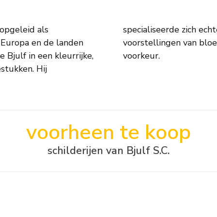
 opgeleid als
het bijzonder
al Europa en de landen
vishallen hadden zijn
Bjulf in een kleurrijke,
voorkeur.
stukken. Hij
voorheen te koop
schilderijen van Bjulf S.C.