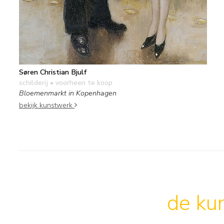
Søren Christian Bjulf
schilderij
• voorheen te koop
Bloemenmarkt in Kopenhagen
bekijk kunstwerk
de kun