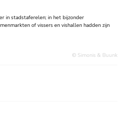
© Simonis & Buunk