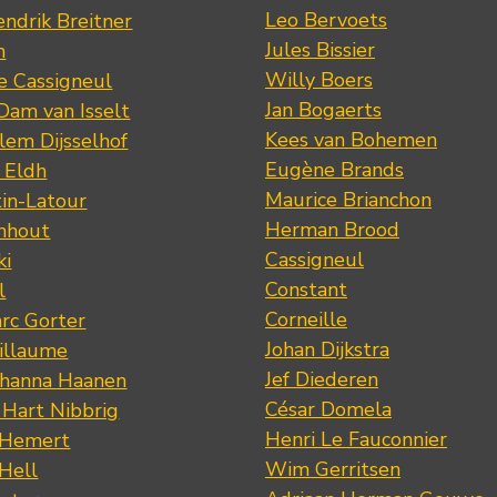
Leo Bervoets
ndrik Breitner
Jules Bissier
n
Willy Boers
re Cassigneul
Jan Bogaerts
Dam van Isselt
Kees van Bohemen
lem Dijsselhof
Eugène Brands
n Eldh
Maurice Brianchon
tin-Latour
Herman Brood
nhout
Cassigneul
ki
Constant
l
Corneille
rc Gorter
Johan Dijkstra
illaume
Jef Diederen
ohanna Haanen
César Domela
 Hart Nibbrig
Henri Le Fauconnier
 Hemert
Wim Gerritsen
 Hell