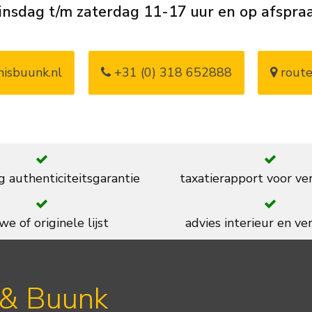
insdag t/m zaterdag 11-17 uur en op afspra
isbuunk.nl
+31 (0) 318 652888
route
g authenticiteitsgarantie
taxatierapport voor ve
we of originele lijst
advies interieur en ver
 & Buunk