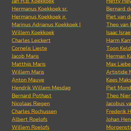
Jan H.B. Koekkoek
Hetty Hey
Hermanus Koekkoek sr.
Bernard 
Hermanus Koekkoek jr.
Piet van 
Marinus Adrianus Koekkoek I
Theo van
Willem Koekkoek
Isaac Israe
Charles Leickert
Harm Kam
Cornelis Lieste
Toon Keld
Jacob Maris
Herman K
Matthijs Maris
Max Lieb
Willem Maris
Artistide 
Anton Mauve
Kees Mak
Hendrik Willem Mesdag
Piet Mond
Bernard Pothast
Theo Nier
Nicolaas Riegen
Jacobus v
Charles Rochussen
Frederik 
Albert Roelofs
Johan Hen
Willem Roelofs
Morgenst