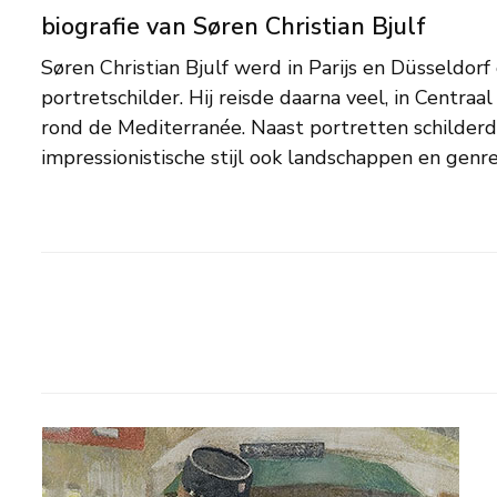
biografie van Søren Christian Bjulf
Søren Christian Bjulf werd in Parijs en Düsseldorf
specialiseerde zich echter in stadstaferelen; in 
portretschilder. Hij reisde daarna veel, in Centra
voorstellingen van bloemenmarkten of vissers en 
rond de Mediterranée. Naast portretten schilderde 
impressionistische stijl ook landschappen en genre