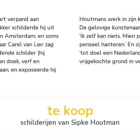
art verpand aan
32, 1935 en 1950.
er schilderde hij uit
n talent. Hij zei eens:
 van Amsterdam, en soms
en dan doet God mij het
ar Carel van Lier zag
adden, zo schreef hij,
dende schilder (hij
de bezit aan zijn
n doek, verf en
vrijgekochte grond in v
aan, en exposeerde hij
te koop
schilderijen van Sipke Houtman