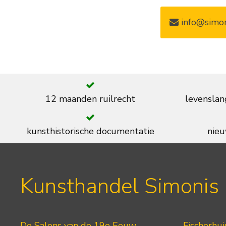
info@simon
12 maanden ruilrecht
levenslan
kunsthistorische documentatie
nieu
Kunsthandel Simonis
De Salons van de 19e Eeuw
Fischerhui