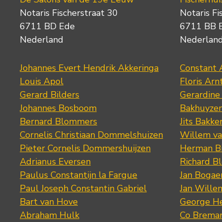
Notaris Fischerstraat 30
Notaris Fi
6711 BD Ede
6711 BB 
Nederland
Nederlan
Johannes Evert Hendrik Akkeringa
Constant 
Louis Apol
Floris Arn
Gerard Bilders
Gerardine
Johannes Bosboom
Bakhuyze
Bernard Blommers
Jits Bakke
Cornelis Christiaan Dommelshuizen
Willem va
Pieter Cornelis Dommershuijzen
Herman Bi
Adrianus Eversen
Richard B
Paulus Constantijn la Fargue
Jan Bogae
Paul Joseph Constantin Gabriel
Jan Wille
Bart van Hove
George He
Abraham Hulk
Co Brema