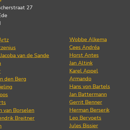
scherstraat 27
Ede
d
Wobbe Alkema
Artz
Cees Andréa
tzenius
Horst Antes
 Jacoba van de Sande
Jan Altink
n
Karel Appel
r
Armando
n den Berg
Hans von Bartels
eling
Jan Battermann
loos
Gerrit Benner
rts
Herman Berserik
m van Borselen
Leo Bervoets
ndrik Breitner
Jules Bissier
n