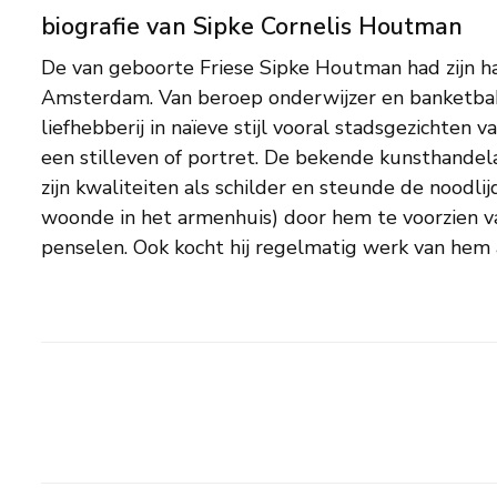
biografie van Sipke Cornelis Houtman
De van geboorte Friese Sipke Houtman had zijn h
Houtmans werk in zijn kunsthandel, onder andere in 19
Amsterdam. Van beroep onderwijzer en banketbakk
De gelovige kunstenaar was zelf bescheiden over zij
liefhebberij in naïeve stijl vooral stadsgezichten
‘Ik zelf kan niets. Mien penseel gaat in ’t gebed 
een stilleven of portret. De bekende kunsthandela
penseel hanteren.’ En zijn Amsterdamse taferelen h
zijn kwaliteiten als schilder en steunde de noodlij
‘tot doel een Nederlander die Vaderlandsche lief
woonde in het armenhuis) door hem te voorzien va
penselen. Ook kocht hij regelmatig werk van hem 