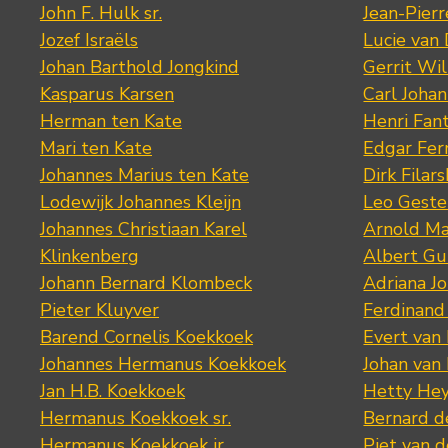
John F. Hulk sr.
Jean-Pier
Jozef Israëls
Lucie van 
Johan Barthold Jongkind
Gerrit Wil
Kasparus Karsen
Carl Joha
Herman ten Kate
Henri Fan
Mari ten Kate
Edgar Fer
Johannes Marius ten Kate
Dirk Filars
Lodewijk Johannes Kleijn
Leo Geste
Johannes Christiaan Karel
Arnold Ma
Klinkenberg
Albert Gu
Johann Bernard Klombeck
Adriana J
Pieter Kluyver
Ferdinand
Barend Cornelis Koekkoek
Evert van
Johannes Hermanus Koekkoek
Johan van
Jan H.B. Koekkoek
Hetty Hey
Hermanus Koekkoek sr.
Bernard 
Hermanus Koekkoek jr.
Piet van 