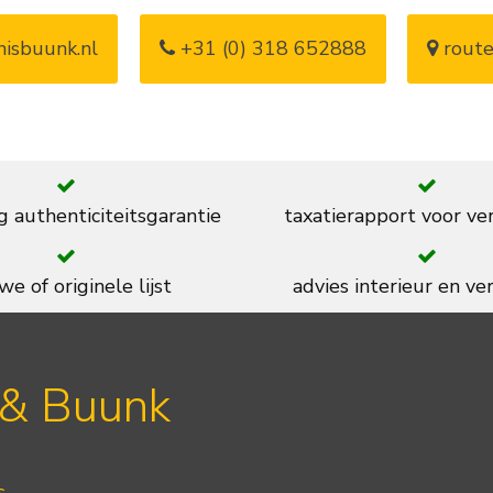
isbuunk.nl
+31 (0) 318 652888
route
g authenticiteitsgarantie
taxatierapport voor ve
we of originele lijst
advies interieur en ver
 & Buunk
s