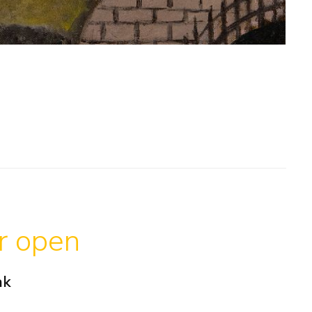
ar open
ak