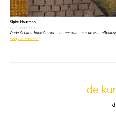
Sipke Houtman
schilderij
• te koop
Oude Schans, hoek St. Antoniebreestraat, met de Montelbaan
bekijk kunstwerk
de kun
d