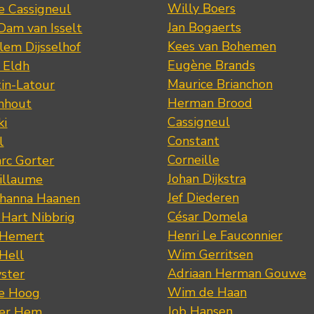
Willy Boers
re Cassigneul
Jan Bogaerts
Dam van Isselt
Kees van Bohemen
lem Dijsselhof
Eugène Brands
n Eldh
Maurice Brianchon
tin-Latour
Herman Brood
nhout
Cassigneul
ki
Constant
l
Corneille
rc Gorter
Johan Dijkstra
illaume
Jef Diederen
ohanna Haanen
César Domela
 Hart Nibbrig
Henri Le Fauconnier
 Hemert
Wim Gerritsen
 Hell
Adriaan Herman Gouwe
ster
Wim de Haan
de Hoog
Job Hansen
der Hem