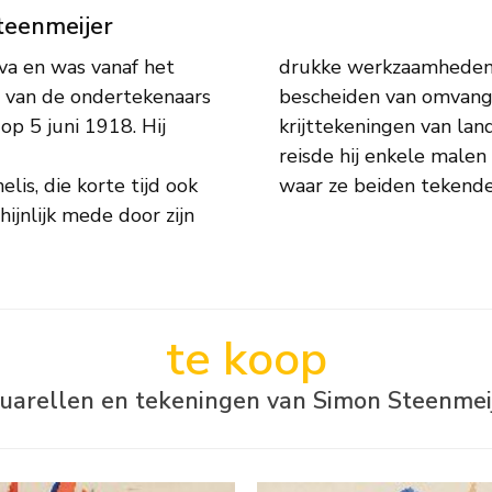
teenmeijer
naf het
stenaar
n van de ondertekenaars
namelijk aquarellen en
op 5 juni 1918. Hij
sche stijl. Na 1945
lis, die korte tijd ook
waar ze beiden tekende
ijnlijk mede door zijn
te koop
uarellen en tekeningen van Simon Steenmei