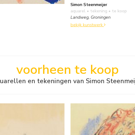
Simon Steenmeijer
aquarel • tekening
• te koop
Landweg, Groningen
bekijk kunstwerk
voorheen te koop
uarellen en tekeningen van Simon Steenmei