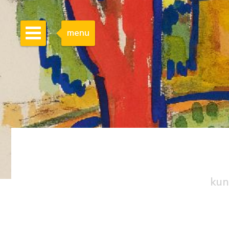
menu
kun