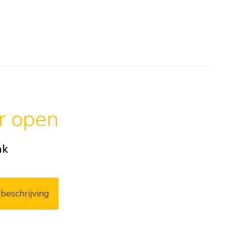
ar open
ak
beschrijving