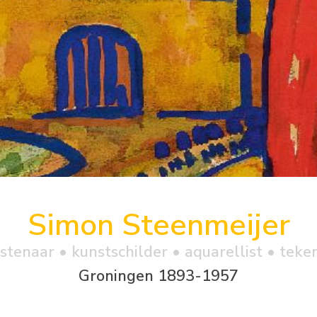
Simon Steenmeijer
stenaar • kunstschilder • aquarellist • teke
Groningen 1893-1957