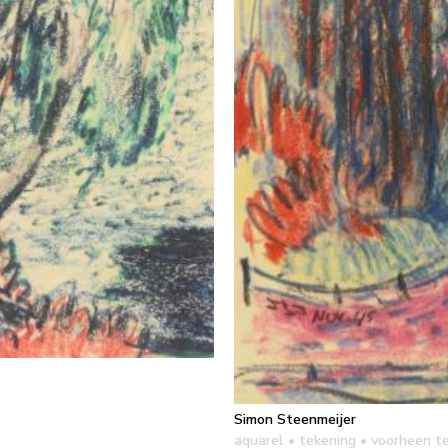
Simon Steenmeijer
aquarel • tekening
• voorheen t