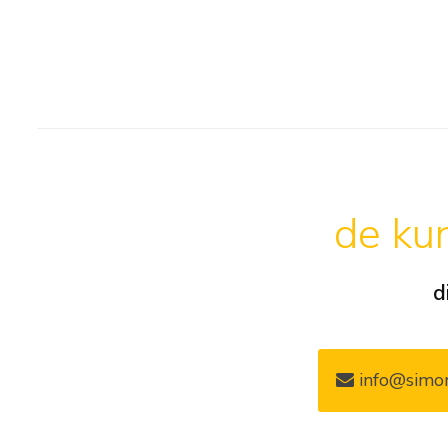
de kun
d
info@simon