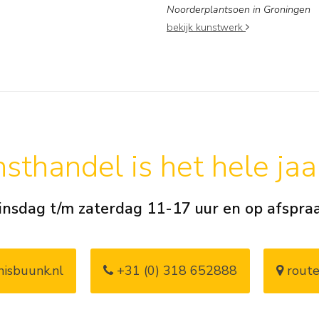
Noorderplantsoen in Groningen
bekijk kunstwerk
sthandel is het hele ja
insdag t/m zaterdag 11-17 uur en op afspra
isbuunk.nl
+31 (0) 318 652888
route