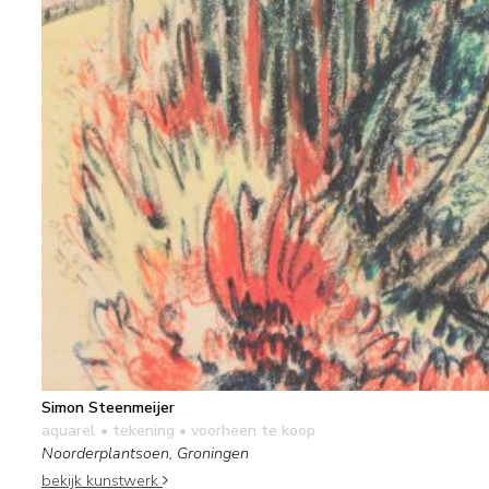
Simon Steenmeijer
aquarel • tekening
• voorheen te koop
Noorderplantsoen, Groningen
bekijk kunstwerk