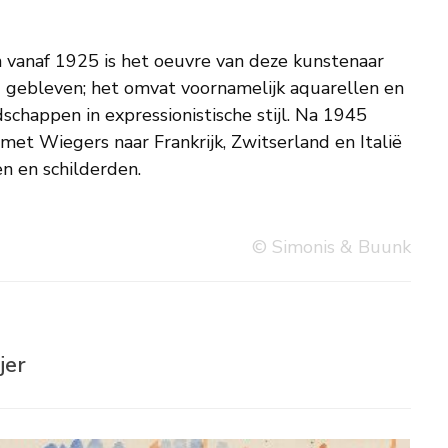
n en schilderden.
© Simonis & Buunk
jer