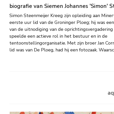
biografie van Siemen Johannes 'Simon' S
Simon Steenmeijer Kreeg zijn opleiding aan Minerva en was va
drukke werkzaamheden vanaf 1925 is het oeuvre van deze kun
eerste uur lid van de Groninger Ploeg; hij was ee
bescheiden van omvang gebleven; het omvat voor
van de uitnodiging van de oprichtingsvergadering 
krijttekeningen van landschappen in expressionisti
speelde een actieve rol in het bestuur en in de
reisde hij enkele malen met Wiegers naar Frankrijk, Zwitserland en Italië
tentoonstellingorganisatie. Met zijn broer Jan Corne
lid was van De Ploeg, had hij een fotozaak. Waarsch
aq