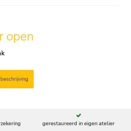
ar open
ak
beschrijving
rzekering
gerestaureerd in eigen atelier