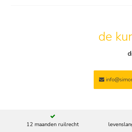
de kun
d
info@simon
12 maanden ruilrecht
levenslan