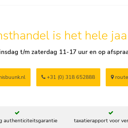
sthandel is het hele ja
insdag t/m zaterdag 11-17 uur en op afspra
isbuunk.nl
+31 (0) 318 652888
route
g authenticiteitsgarantie
taxatierapport voor ve