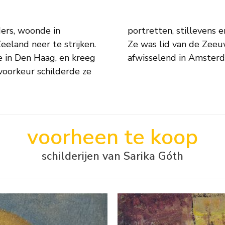
ers, woonde in
ogels en paarden.
eeland neer te strijken.
ka woonde vanaf 1950
e in Den Haag, en kreeg
afwisselend in Amster
 voorkeur schilderde ze
voorheen te koop
schilderijen van Sarika Góth