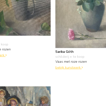
 koop
e rozen
Sarika Góth
werk
schilderij
• te koop
Vaas met roze rozen
bekijk kunstwerk