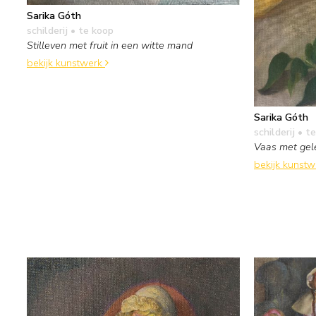
Sarika Góth
schilderij
• te koop
Stilleven met fruit in een witte mand
bekijk kunstwerk
Sarika Góth
schilderij
• te
Vaas met gel
bekijk kunst