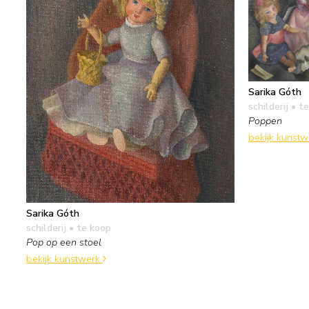
Sarika Góth
schilderij
• te
Poppen
bekijk kunst
Sarika Góth
schilderij
• te koop
Pop op een stoel
bekijk kunstwerk