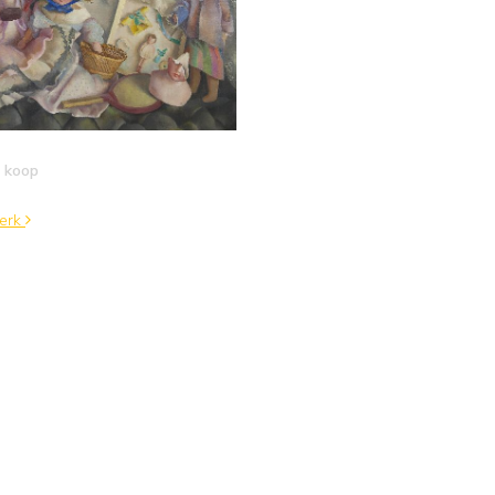
 koop
werk