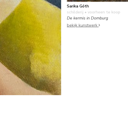
Sarika Góth
schilderij
• voorheen te koop
De kermis in Domburg
bekijk kunstwerk