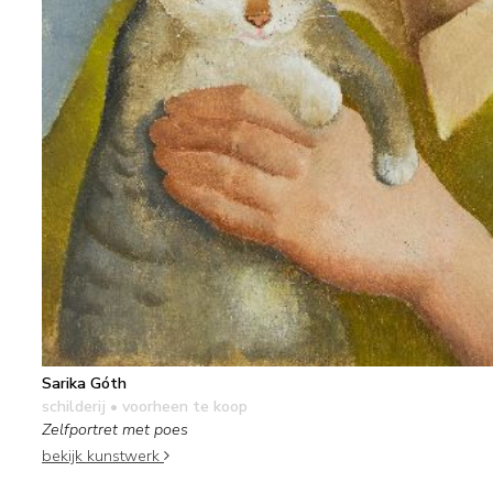
Sarika Góth
schilderij
• voorheen te koop
Zelfportret met poes
bekijk kunstwerk