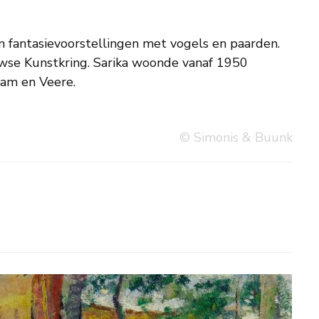
dam en Veere.
© Simonis & Buunk