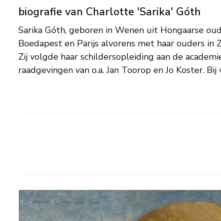
biografie van Charlotte 'Sarika' Góth
Sarika Góth, geboren in Wenen uit Hongaarse oud
portretten, stillevens en fantasievoorstellingen met v
Boedapest en Parijs alvorens met haar ouders in Z
Ze was lid van de Zeeuwse Kunstkring. Sari
Zij volgde haar schildersopleiding aan de academi
raadgevingen van o.a. Jan Toorop en Jo Koster. Bij