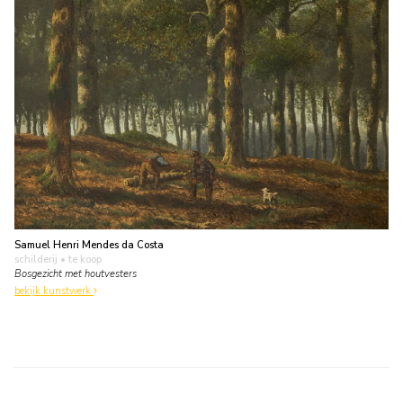
Samuel Henri Mendes da Costa
schilderij
• te koop
Bosgezicht met houtvesters
bekijk kunstwerk