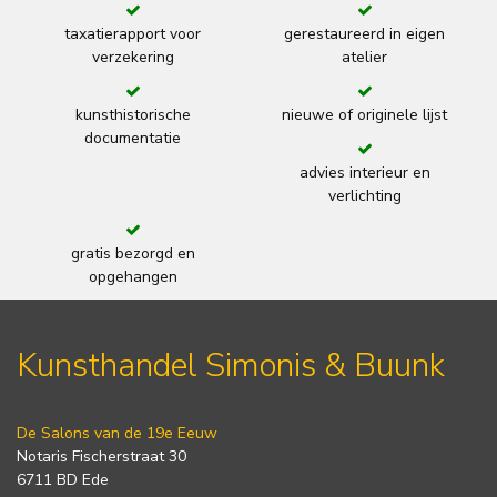
taxatierapport voor
gerestaureerd in eigen
verzekering
atelier
kunsthistorische
nieuwe of originele lijst
documentatie
advies interieur en
verlichting
gratis bezorgd en
opgehangen
Kunsthandel Simonis & Buunk
De Salons van de 19e Eeuw
Notaris Fischerstraat 30
6711 BD Ede