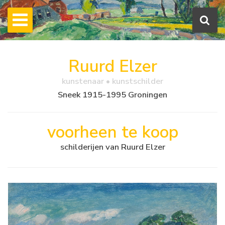
Ruurd Elzer
kunstenaar • kunstschilder
Sneek 1915-1995 Groningen
voorheen te koop
schilderijen van Ruurd Elzer