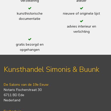
verzekering
atelier
kunsthistorische
nieuwe of originele lijst
documentatie
advies interieur en
verlichting
gratis bezorgd en
opgehangen
Kunsthandel Simonis & Buunk
De Salons van de 19e Eeuw
Notaris Fischerstraat 30
6711 BD Ede
Nederland