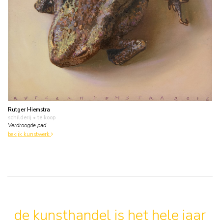
Rutger Hiemstra
schilderij
• te koop
Verdroogde pad
bekijk kunstwerk
de kunsthandel is het hele jaar