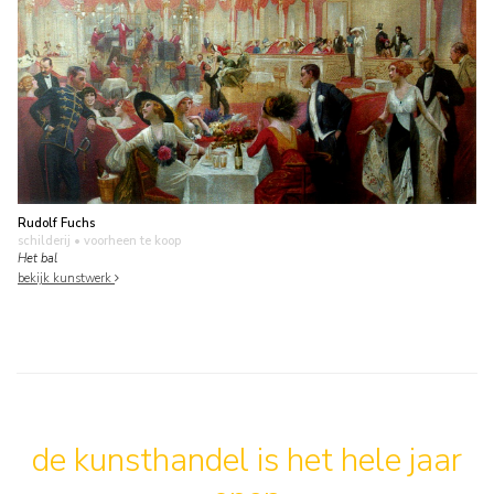
Rudolf Fuchs
schilderij
• voorheen te koop
Het bal
bekijk kunstwerk
de kunsthandel is het hele jaar