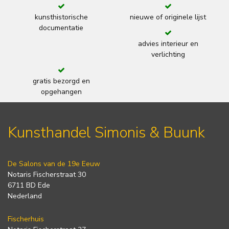
kunsthistorische
nieuwe of originele lijst
documentatie
advies interieur en
verlichting
gratis bezorgd en
opgehangen
Kunsthandel Simonis & Buunk
De Salons van de 19e Eeuw
Notaris Fischerstraat 30
6711 BD Ede
Nederland
Fischerhuis