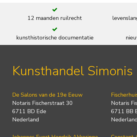
12 maanden ruilrecht
levenslan
kunsthistorische documentatie
nieu
Kunsthandel Simonis
De Salons van de 19e Eeuw
Fischerhui
Notaris Fischerstraat 30
Notaris Fi
6711 BD Ede
6711 BB 
Nederland
Nederlan