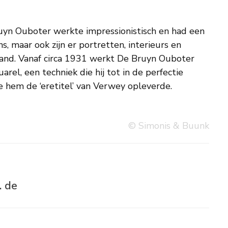
e hem de ‘eretitel’ van Verwey opleverde.
© Simonis & Buunk
. de