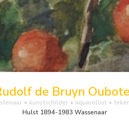
Rudolf de Bruyn Oubote
stenaar • kunstschilder • aquarellist • teke
Hulst 1894-1983 Wassenaar