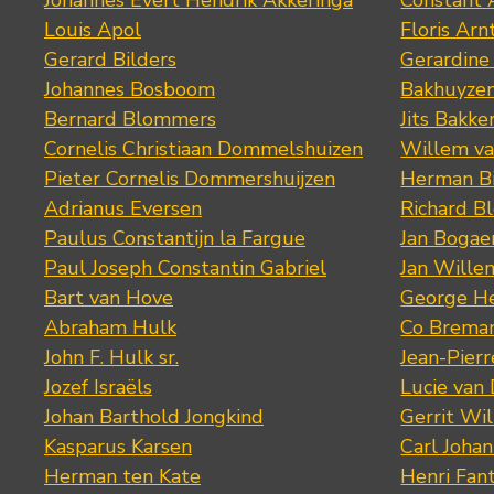
Johannes Evert Hendrik Akkeringa
Constant 
Louis Apol
Floris Arn
Gerard Bilders
Gerardine
Johannes Bosboom
Bakhuyze
Bernard Blommers
Jits Bakke
Cornelis Christiaan Dommelshuizen
Willem va
Pieter Cornelis Dommershuijzen
Herman Bi
Adrianus Eversen
Richard B
Paulus Constantijn la Fargue
Jan Bogae
Paul Joseph Constantin Gabriel
Jan Wille
Bart van Hove
George He
Abraham Hulk
Co Brema
John F. Hulk sr.
Jean-Pier
Jozef Israëls
Lucie van 
Johan Barthold Jongkind
Gerrit Wil
Kasparus Karsen
Carl Joha
Herman ten Kate
Henri Fan