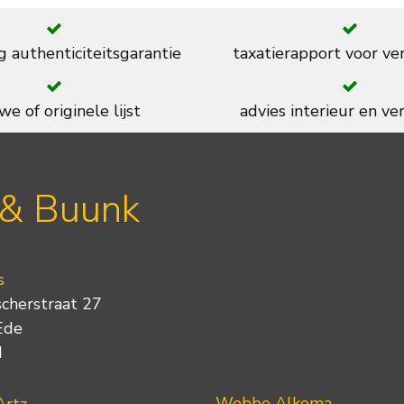
g authenticiteitsgarantie
taxatierapport voor ve
we of originele lijst
advies interieur en ver
 & Buunk
s
scherstraat 27
Ede
d
Wobbe Alkema