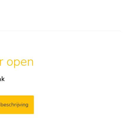
ar open
ak
beschrijving