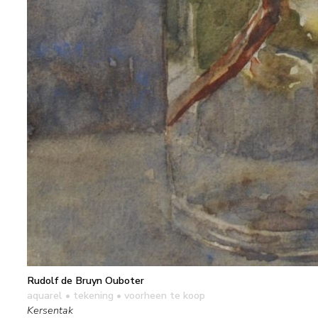
Rudolf de Bruyn Ouboter
aquarel • tekening
• voorheen te koop
Kersentak