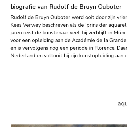
biografie van Rudolf de Bruyn Ouboter
Rudolf de Bruyn Ouboter werd ooit door zijn vrien
Haag (1926-’29). De Bruyn Ouboter werkte impress
Kees Verwey beschreven als de 'prins der aquarellis
voorliefde voor stillevens, maar ook zijn er portre
jaren reist de kunstenaar veel: hij verblijft in Münc
landschappen van zijn hand. Vanaf circa 1931 wer
voor een opleiding aan de Académie de la Grande
vrijwel alleen nog in aquarel, een techniek die h
en is vervolgens nog een periode in Florence. Daar
Nederland en voltooit hij zijn kunstopleiding aan
aqu