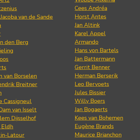
Artz
Cees Andréa
tzenius
Horst Antes
 Jacoba van de Sande
Jan Altink
n
Karel Appel
r
Armando
n den Berg
Hans von Bartels
eling
Jan Battermann
loos
Gerrit Benner
rts
Herman Berserik
m van Borselen
Leo Bervoets
ndrik Breitner
Jules Bissier
n
Willy Boers
re Cassigneul
Jan Bogaerts
Dam van Isselt
Kees van Bohemen
lem Dijsselhof
Eugène Brands
n Eldh
Maurice Brianchon
tin-Latour