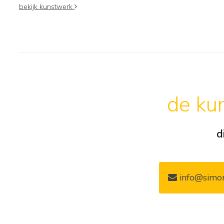
bekijk kunstwerk
de kun
d
info@simon