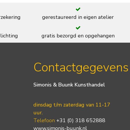
rzekering
gerestaureerd in eigen atelier
lichting
gratis bezorgd en opgehangen
Contactgegevens
Simonis & Buunk Kunsthandel
dinsdag t/m zaterdag van 11-17
uur.
Telefoon
+31 (0) 318 652888
www.simonis-buunk.nl