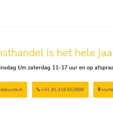
sthandel is het hele ja
insdag t/m zaterdag 11-17 uur en op afspra
isbuunk.nl
+31 (0) 318 652888
route