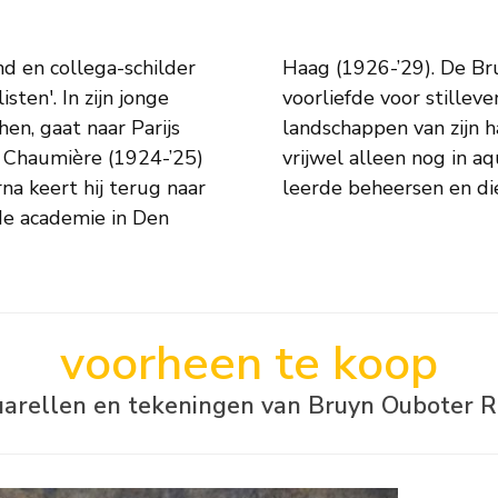
d en collega-schilder
ionistisch en had een
ten'. In zijn jonge
tten, interieurs en
hen, gaat naar Parijs
kt De Bruyn Ouboter
 Chaumière (1924-’25)
ij tot in de perfectie
na keert hij terug naar
leerde beheersen en di
 de academie in Den
voorheen te koop
arellen en tekeningen van Bruyn Ouboter R