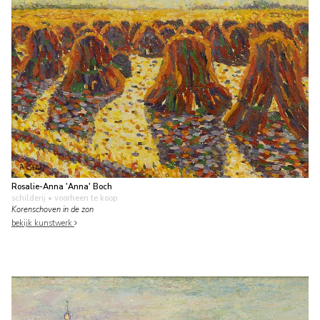
Rosalie-Anna 'Anna' Boch
schilderij
• voorheen te koop
Korenschoven in de zon
bekijk kunstwerk