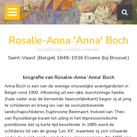
Rosalie-Anna 'Anna' Boch
kunstenaar • kunstschilder
Saint-Vaast (België) 1848-1936 Elsene (bij Brussel)
biografie van Rosalie-Anna 'Anna' Boch
Anna Boch is een van de weinige vrouwelijke avantgardisten in
België rond 1900. Afkomstig uit een rijke, kunstzinnige familie
(haar vader was de beroemde faiencefabrikant) begon zij al jong
te schilderen en kreeg les van de vooruitstrevende
landschapschilderes Euphrosine Beernaert. Invloed van Theo
van Rysselberge kwam tot uiting in het impressionistische
pointillisme dat zij korte tijd beoefende. In 1885 werd de
schilderes lid van de groep 'Les XX', waarmee zij zich schaarde