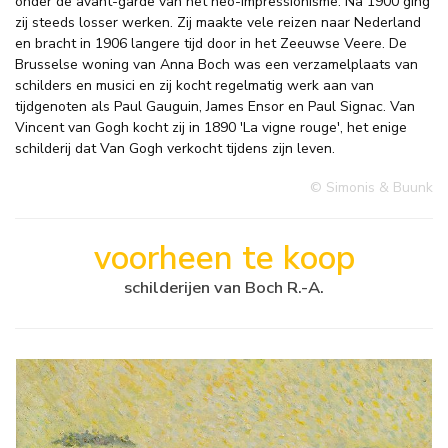
onder de avant-garde van het neo-impressionisme. Na 1900 ging
zij steeds losser werken. Zij maakte vele reizen naar Nederland
en bracht in 1906 langere tijd door in het Zeeuwse Veere. De
Brusselse woning van Anna Boch was een verzamelplaats van
schilders en musici en zij kocht regelmatig werk aan van
tijdgenoten als Paul Gauguin, James Ensor en Paul Signac. Van
Vincent van Gogh kocht zij in 1890 'La vigne rouge', het enige
schilderij dat Van Gogh verkocht tijdens zijn leven.
© Simonis & Buunk
voorheen te koop
schilderijen van Boch R.-A.