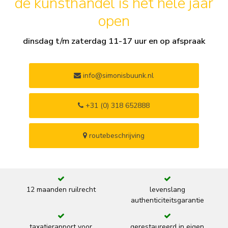
de kunsthandel is het hele jaar
open
dinsdag t/m zaterdag 11-17 uur en op afspraak
info@simonisbuunk.nl
+31 (0) 318 652888
routebeschrijving
12 maanden ruilrecht
levenslang
authenticiteitsgarantie
taxatierapport voor
gerestaureerd in eigen