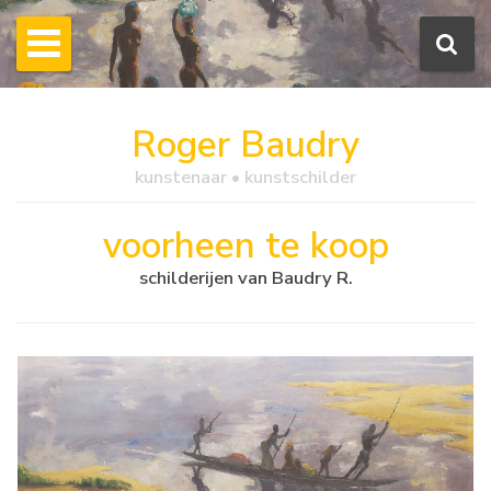
Roger Baudry
kunstenaar • kunstschilder
voorheen te koop
schilderijen van Baudry R.