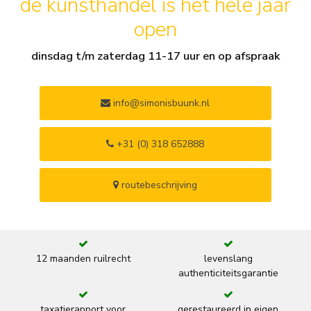
de kunsthandel is het hele jaar
open
dinsdag t/m zaterdag 11-17 uur en op afspraak
info@simonisbuunk.nl
+31 (0) 318 652888
routebeschrijving
12 maanden ruilrecht
levenslang
authenticiteitsgarantie
taxatierapport voor
gerestaureerd in eigen