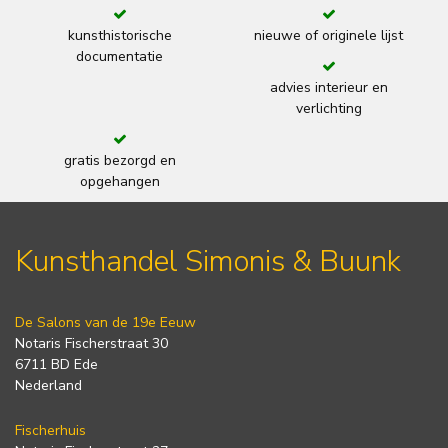
kunsthistorische
nieuwe of originele lijst
documentatie
advies interieur en
verlichting
gratis bezorgd en
opgehangen
Kunsthandel Simonis & Buunk
De Salons van de 19e Eeuw
Notaris Fischerstraat 30
6711 BD Ede
Nederland
Fischerhuis