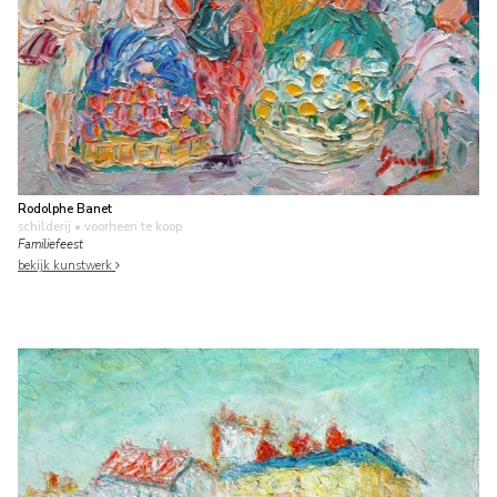
Rodolphe Banet
schilderij
• voorheen te koop
Familiefeest
bekijk kunstwerk