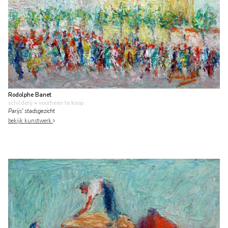
Rodolphe Banet
schilderij
• voorheen te koop
Parijs' stadsgezicht
bekijk kunstwerk