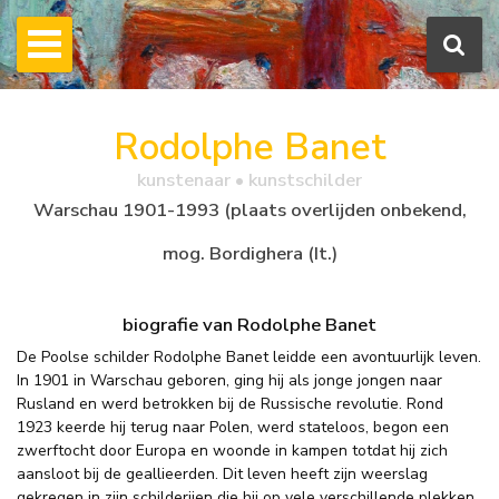
Rodolphe Banet
kunstenaar • kunstschilder
Warschau 1901-1993 (plaats overlijden onbekend,
mog. Bordighera (It.)
biografie van Rodolphe Banet
De Poolse schilder Rodolphe Banet leidde een avontuurlijk leven.
In 1901 in Warschau geboren, ging hij als jonge jongen naar
Rusland en werd betrokken bij de Russische revolutie. Rond
1923 keerde hij terug naar Polen, werd stateloos, begon een
zwerftocht door Europa en woonde in kampen totdat hij zich
aansloot bij de geallieerden. Dit leven heeft zijn weerslag
gekregen in zijn schilderijen die hij op vele verschillende plekken