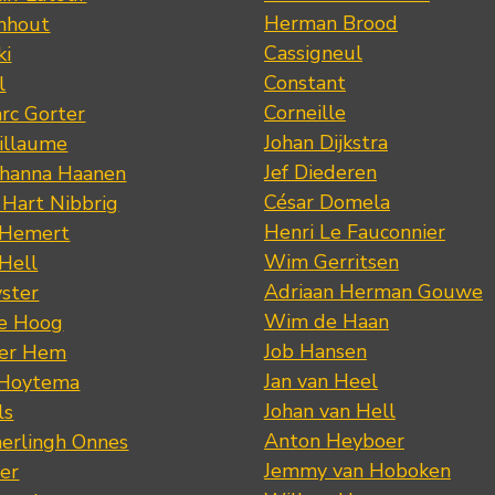
Herman Brood
nhout
Cassigneul
ki
Constant
l
Corneille
rc Gorter
Johan Dijkstra
illaume
Jef Diederen
ohanna Haanen
César Domela
 Hart Nibbrig
Henri Le Fauconnier
 Hemert
Wim Gerritsen
 Hell
Adriaan Herman Gouwe
ster
Wim de Haan
de Hoog
Job Hansen
der Hem
Jan van Heel
 Hoytema
Johan van Hell
ls
Anton Heyboer
erlingh Onnes
Jemmy van Hoboken
er