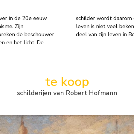
 ver in de 20e eeuw
essionisten. Van zijn
isme. Zijn
ij een groot
spreken de beschouwer
deel van zijn leven in B
te koop
schilderijen van Robert Hofmann