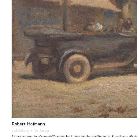
Robert Hofmann
schilderij
• te koop
Marktplein in Kroměříž met het bekende koffiehuis Kavárna Brá