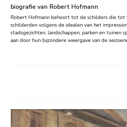
biografie van Robert Hofmann
Robert Hofmann behoort tot de schilders die tot
schilder wordt daarom gerekend tot de Berlijnse impr
schilderden volgens de idealen van het impression
leven is niet veel bekend. Vermoedelijk woonde en werkte h
stadsgezichten, landschappen, parken en tuinen 
aan door hun bijzondere weergave van de seizoenen en het licht. De