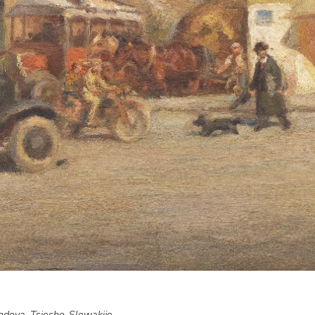
ndova, Tsjecho-Slowakije,