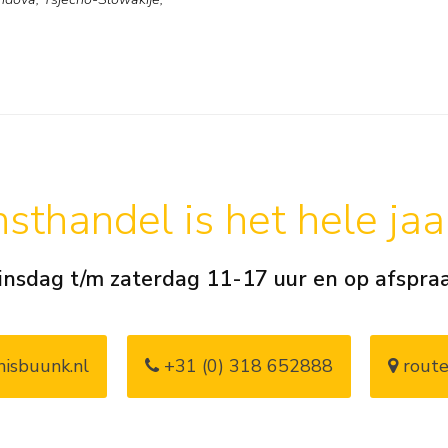
sthandel is het hele ja
insdag t/m zaterdag 11-17 uur en op afspra
isbuunk.nl
+31 (0) 318 652888
route