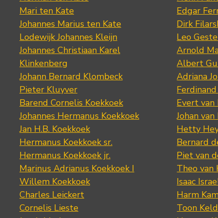
Mari ten Kate
Edgar Fer
Johannes Marius ten Kate
Dirk Filars
Lodewijk Johannes Kleijn
Leo Geste
Johannes Christiaan Karel
Arnold Ma
Klinkenberg
Albert Gu
Johann Bernard Klombeck
Adriana J
Pieter Kluyver
Ferdinand
Barend Cornelis Koekkoek
Evert van
Johannes Hermanus Koekkoek
Johan van
Jan H.B. Koekkoek
Hetty Hey
Hermanus Koekkoek sr.
Bernard 
Hermanus Koekkoek jr.
Piet van 
Marinus Adrianus Koekkoek I
Theo van
Willem Koekkoek
Isaac Israe
Charles Leickert
Harm Kam
Cornelis Lieste
Toon Keld