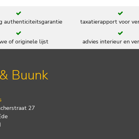
g authenticiteitsgarantie
taxatierapport voor ve
we of originele lijst
advies interieur en ver
 & Buunk
s
scherstraat 27
Ede
d