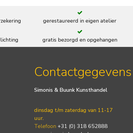
rzekering
gerestaureerd in eigen atelier
lichting
gratis bezorgd en opgehangen
Contactgegevens
Simonis & Buunk Kunsthandel
dinsdag t/m zaterdag van 11-17
uur.
Telefoon
+31 (0) 318 652888