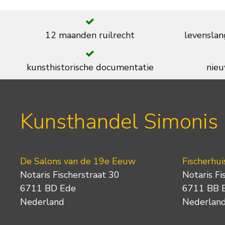
12 maanden ruilrecht
levenslan
kunsthistorische documentatie
nieu
Kunsthandel Simonis
De Salons van de 19e Eeuw
Fischerhui
Notaris Fischerstraat 30
Notaris Fi
6711 BD Ede
6711 BB 
Nederland
Nederlan