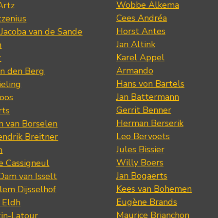
Wobbe Alkema
Artz
Cees Andréa
tzenius
Horst Antes
 Jacoba van de Sande
Jan Altink
n
Karel Appel
r
Armando
n den Berg
Hans von Bartels
eling
Jan Battermann
loos
Gerrit Benner
rts
Herman Berserik
m van Borselen
Leo Bervoets
ndrik Breitner
Jules Bissier
n
Willy Boers
re Cassigneul
Jan Bogaerts
Dam van Isselt
Kees van Bohemen
lem Dijsselhof
Eugène Brands
n Eldh
Maurice Brianchon
tin-Latour