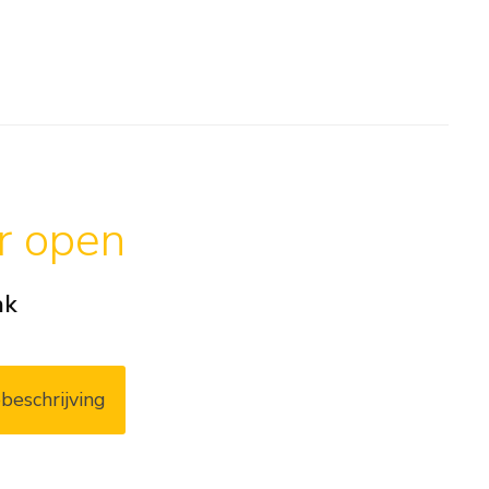
ar open
ak
beschrijving