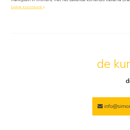
bekijk kunstwerk
de kun
d
info@simon