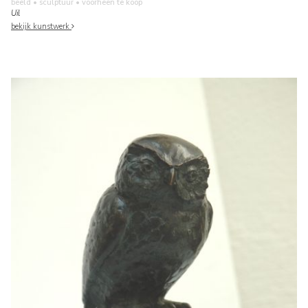
beeld • sculptuur
• voorheen te koop
Uil
bekijk kunstwerk