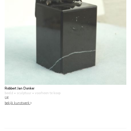
Robbert Jan Donker
beeld • sculptuur
• voorheen te koop
Uil
bekijk kunstwerk