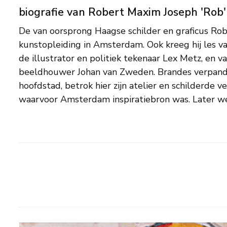
biografie van Robert Maxim Joseph 'Rob
De van oorsprong Haagse schilder en graficus Ro
grens van figuratie en abstractie, met ‘bewegi
kunstopleiding in Amsterdam. Ook kreeg hij les va
kenmerk. Snel, licht, intuïtief en suggestief zijn e
de illustrator en politiek tekenaar Lex Metz, en v
werk uit deze periode, dat soms herkenbare elemente
beeldhouwer Johan van Zweden. Brandes verpandd
vooral voortkomt uit de verbeelding. Brandes is lid 
hoofdstad, betrok hier zijn atelier en schilderde v
kunstenaarsgenootschap De Ploegh. Zijn werk is opge
waarvoor Amsterdam inspiratiebron was. Later werk bevindt zich op de