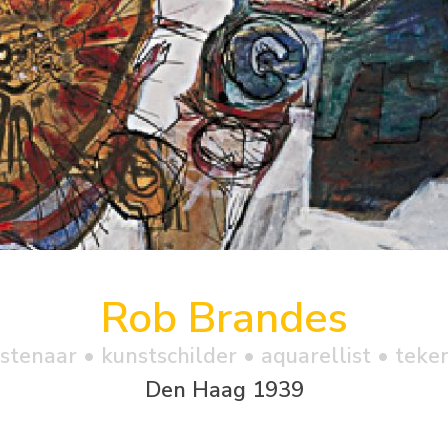
Rob Brandes
stenaar • kunstschilder • aquarellist • teke
Den Haag 1939