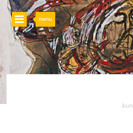
menu
kun