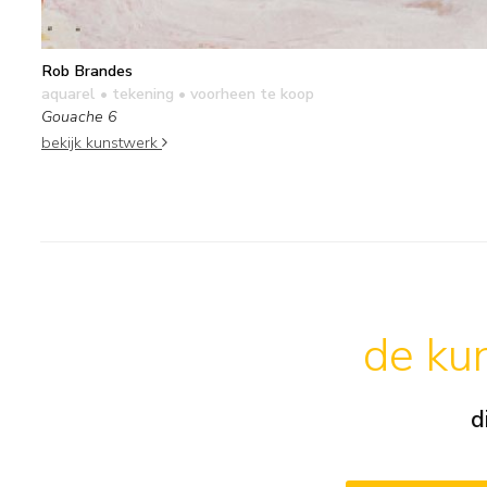
Rob Brandes
aquarel • tekening
• voorheen te koop
Gouache 6
bekijk kunstwerk
de kun
d