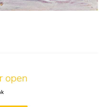
ar open
ak