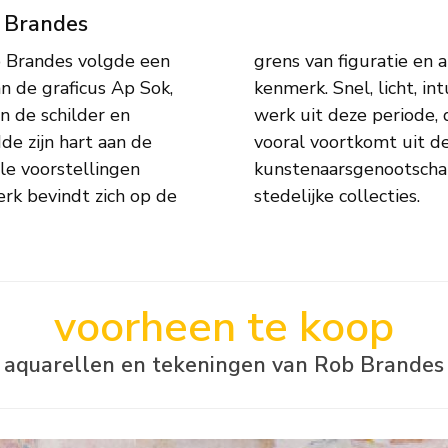
' Brandes
b Brandes volgde een
ng’ als overheersend
n de graficus Ap Sok,
venzeer typeringen voor
an de schilder en
n heeft, maar dat
e zijn hart aan de
van het Amersfoortse
ele voorstellingen
nomen in rijks- en
stedelijke collecties.
voorheen te koop
aquarellen en tekeningen van Rob Brandes