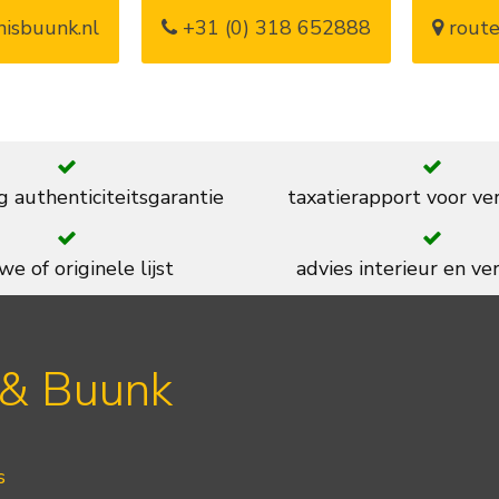
isbuunk.nl
+31 (0) 318 652888
route
g authenticiteitsgarantie
taxatierapport voor ve
we of originele lijst
advies interieur en ver
 & Buunk
s