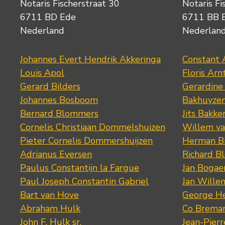
Notaris Fischerstraat 30
Notaris Fi
6711 BD Ede
6711 BB 
Nederland
Nederlan
Johannes Evert Hendrik Akkeringa
Constant 
Louis Apol
Floris Arn
Gerard Bilders
Gerardine
Johannes Bosboom
Bakhuyze
Bernard Blommers
Jits Bakke
Cornelis Christiaan Dommelshuizen
Willem va
Pieter Cornelis Dommershuijzen
Herman Bi
Adrianus Eversen
Richard B
Paulus Constantijn la Fargue
Jan Bogae
Paul Joseph Constantin Gabriel
Jan Wille
Bart van Hove
George He
Abraham Hulk
Co Brema
John F. Hulk sr.
Jean-Pier