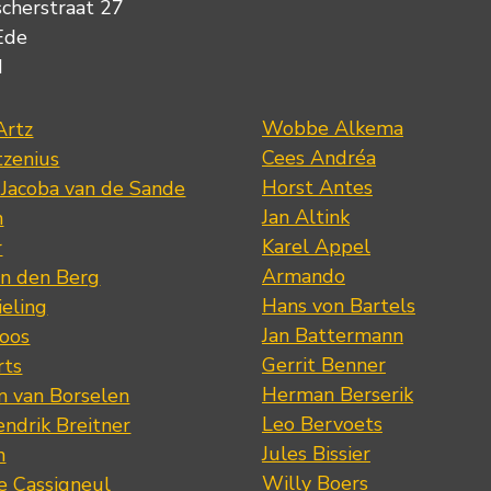
scherstraat 27
Ede
d
Wobbe Alkema
Artz
Cees Andréa
tzenius
Horst Antes
 Jacoba van de Sande
Jan Altink
n
Karel Appel
r
Armando
n den Berg
Hans von Bartels
eling
Jan Battermann
loos
Gerrit Benner
rts
Herman Berserik
m van Borselen
Leo Bervoets
ndrik Breitner
Jules Bissier
n
Willy Boers
re Cassigneul