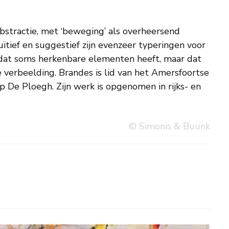
© Simonis & Buunk