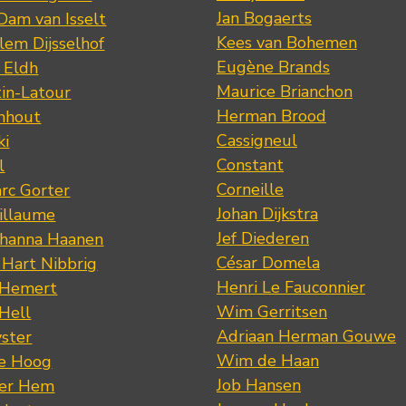
Jan Bogaerts
Dam van Isselt
Kees van Bohemen
lem Dijsselhof
Eugène Brands
n Eldh
Maurice Brianchon
tin-Latour
Herman Brood
nhout
Cassigneul
ki
Constant
l
Corneille
rc Gorter
Johan Dijkstra
illaume
Jef Diederen
ohanna Haanen
César Domela
 Hart Nibbrig
Henri Le Fauconnier
 Hemert
Wim Gerritsen
 Hell
Adriaan Herman Gouwe
ster
Wim de Haan
de Hoog
Job Hansen
der Hem