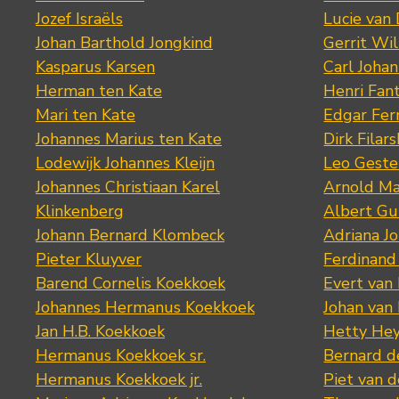
Jozef Israëls
Lucie van 
Johan Barthold Jongkind
Gerrit Wil
Kasparus Karsen
Carl Joha
Herman ten Kate
Henri Fan
Mari ten Kate
Edgar Fer
Johannes Marius ten Kate
Dirk Filars
Lodewijk Johannes Kleijn
Leo Geste
Johannes Christiaan Karel
Arnold Ma
Klinkenberg
Albert Gu
Johann Bernard Klombeck
Adriana J
Pieter Kluyver
Ferdinand
Barend Cornelis Koekkoek
Evert van
Johannes Hermanus Koekkoek
Johan van
Jan H.B. Koekkoek
Hetty Hey
Hermanus Koekkoek sr.
Bernard 
Hermanus Koekkoek jr.
Piet van 