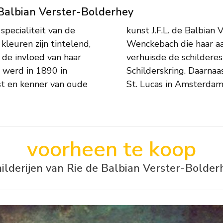
e Balbian Verster-Bolderhey
specialiteit van de
ider vriend Willem
kleuren zijn tintelend,
 schilderen. In 1965
in de invloed van haar
 werd van de Gooische
s werd in 1890 in
ae en de vereniging
t en kenner van oude
St. Lucas in Amsterdam
voorheen te koop
hilderijen van Rie de Balbian Verster-Bolder