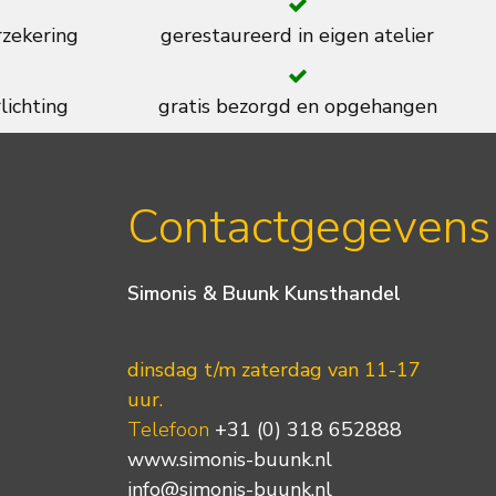
rzekering
gerestaureerd in eigen atelier
lichting
gratis bezorgd en opgehangen
Contactgegevens
Simonis & Buunk Kunsthandel
dinsdag t/m zaterdag van 11-17
uur.
Telefoon
+31 (0) 318 652888
www.simonis-buunk.nl
info@simonis-buunk.nl