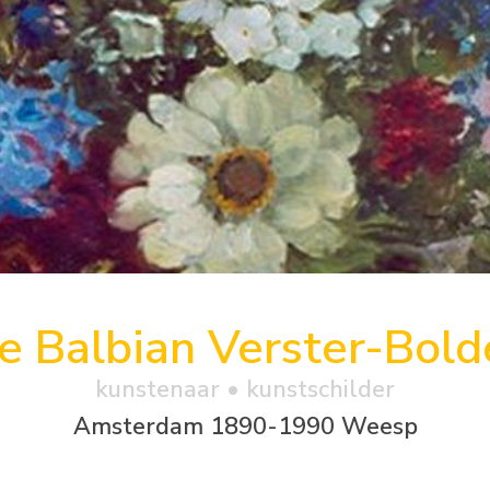
e Balbian Verster-Bol
kunstenaar • kunstschilder
Amsterdam 1890-1990 Weesp