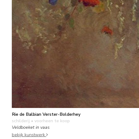
Rie de Balbian Verster-Bolderhey
schilderij
• voorheen te koop
Veldboeket in vaas
bekijk kunstwerk