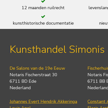
12 maanden ruilrecht
levenslan
kunsthistorische documentatie
nieu
Kunsthandel Simonis
De Salons van de 19e Eeuw
Fischerhui
Notaris Fischerstraat 30
Notaris Fi
6711 BD Ede
6711 BB 
Nederland
Nederlan
Johannes Evert Hendrik Akkeringa
Constant 