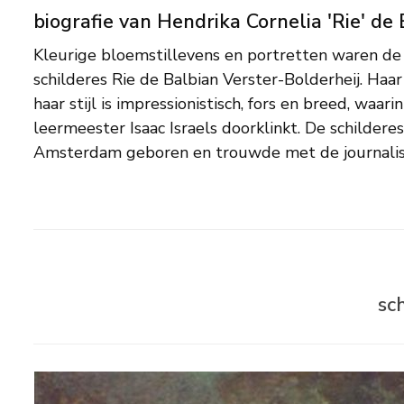
biografie van Hendrika Cornelia 'Rie' d
Kleurige bloemstillevens en portretten waren de 
kunst J.F.L. de Balbian Verster. Het was hun be
schilderes Rie de Balbian Verster-Bolderheij. Haar 
Wenckebach die haar aanmoedigde om te gaan
haar stijl is impressionistisch, fors en breed, waar
verhuisde de schilderes naar Blaricum, waar ze lid
leermeester Isaac Israels doorklinkt. De schildere
Schilderskring. Daarnaast was ze lid van Arti et Amiti
Amsterdam geboren en trouwde met de journalis
sc