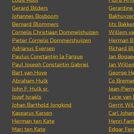
Louis Apol
Floris Arn
Gerard Bilders
Gerardine
Johannes Bosboom
Bakhuyze
Bernard Blommers
Jits Bakke
Cornelis Christiaan Dommelshuizen
Willem va
Pieter Cornelis Dommershuijzen
Herman Bi
Adrianus Eversen
Richard B
Paulus Constantijn la Fargue
Jan Bogae
Paul Joseph Constantin Gabriel
Jan Wille
Bart van Hove
George He
Abraham Hulk
Co Brema
John F. Hulk sr.
Jean-Pier
Jozef Israëls
Lucie van 
Johan Barthold Jongkind
Gerrit Wil
Kasparus Karsen
Carl Joha
Herman ten Kate
Henri Fan
Mari ten Kate
Edgar Fer