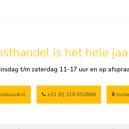
sthandel is het hele ja
insdag t/m zaterdag 11-17 uur en op afspra
isbuunk.nl
+31 (0) 318 652888
route