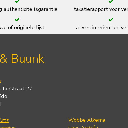
g authenticiteitsgarantie
taxatierapport voor ve
we of originele lijst
advies interieur en ver
 & Buunk
s
scherstraat 27
Ede
d
Wobbe Alkema
Artz
Cees Andréa