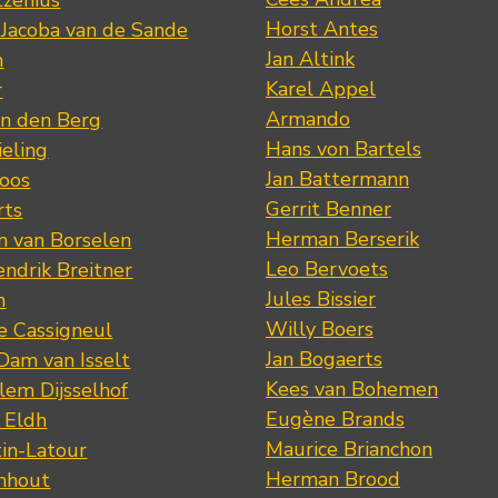
tzenius
Horst Antes
 Jacoba van de Sande
Jan Altink
n
Karel Appel
r
Armando
n den Berg
Hans von Bartels
eling
Jan Battermann
loos
Gerrit Benner
rts
Herman Berserik
m van Borselen
Leo Bervoets
ndrik Breitner
Jules Bissier
n
Willy Boers
re Cassigneul
Jan Bogaerts
Dam van Isselt
Kees van Bohemen
lem Dijsselhof
Eugène Brands
n Eldh
Maurice Brianchon
tin-Latour
Herman Brood
nhout