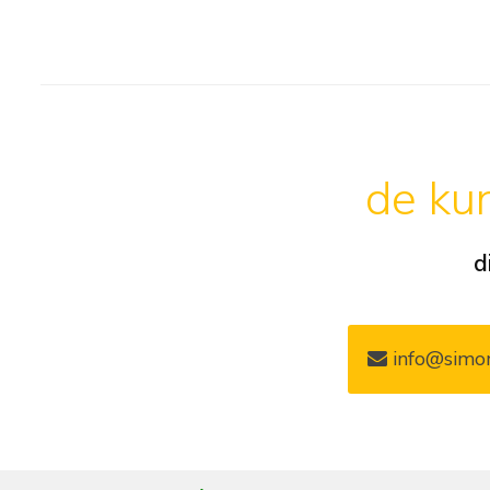
de kun
d
info@simon