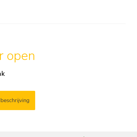
ar open
ak
beschrijving