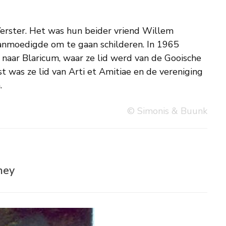
.
© Simonis & Buunk
hey