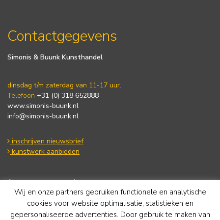
Contactgegevens
Simonis & Buunk Kunsthandel
dinsdag t/m zaterdag van 11-17 uur.
Telefoon
+31 (0) 318 652888
www.simonis-buunk.nl
info@simonis-buunk.nl
inschrijven nieuwsbrief
kunstwerk aanbieden
Algemene voorwaarden
Wij en onze partners gebruiken functionele en analytische
Privacy statement
Cookie Policy
cookies voor website optimalisatie, statistieken en
Disclaimer
gepersonaliseerde advertenties. Door gebruik te maken van