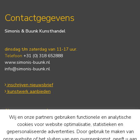
Contactgegevens
Simonis & Buunk Kunsthandel
dinsdag t/m zaterdag van 11-17 uur.
Telefoon
+31 (0) 318 652888
www.simonis-buunk.nl
info@simonis-buunk.nl
inschrijven nieuwsbrief
kunstwerk aanbieden
Algemene voorwaarden
Wij en onze partners gebruiken functionele en analytische
Privacy statement
Cookie Policy
cookies voor website optimalisatie, statistieken en
Disclaimer
gepersonaliseerde advertenties. Door gebruik te maken van
onze website of het sluiten van een overeenkomst, geeft u aan