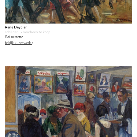
René Deydier
schilderij
• voorheen te koop
Bal musette
bekijk kunstwerk