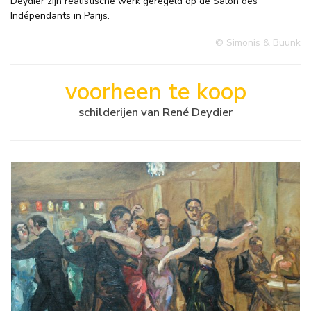
Deydier zijn realistische werk geregeld op de Salon des
Indépendants in Parijs.
© Simonis & Buunk
voorheen te koop
schilderijen van René Deydier