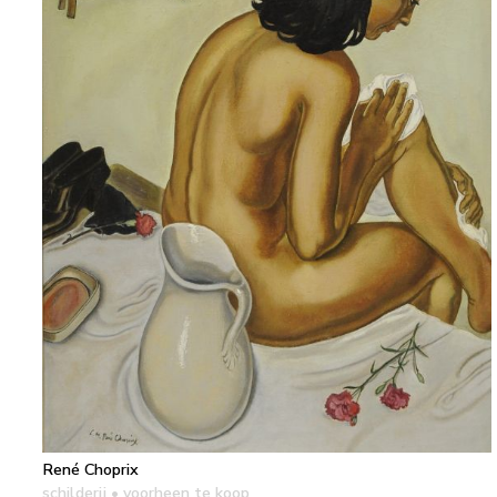
René Choprix
schilderij
• voorheen te koop