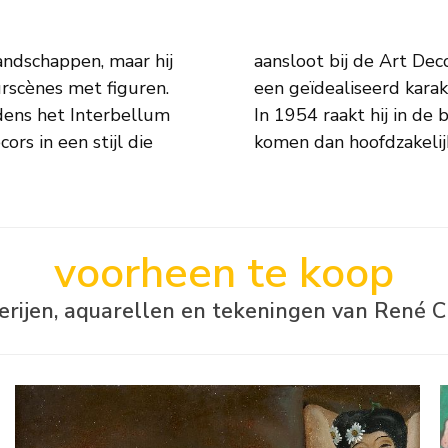
andschappen, maar hij
rlog krijgt zijn werk
urscènes met figuren.
orische landschappen.
jdens het Interbellum
boli en in zijn werk
ors in een stijl die
komen dan hoofdzakelij
voorheen te koop
derijen, aquarellen en tekeningen van René C