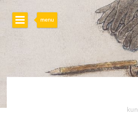
menu
kun