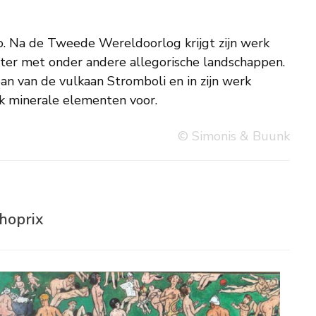
k minerale elementen voor.
© Simonis & Buunk
hoprix