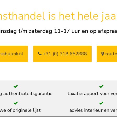
sthandel is het hele ja
insdag t/m zaterdag 11-17 uur en op afspra
isbuunk.nl
+31 (0) 318 652888
route
g authenticiteitsgarantie
taxatierapport voor ve
we of originele lijst
advies interieur en ver