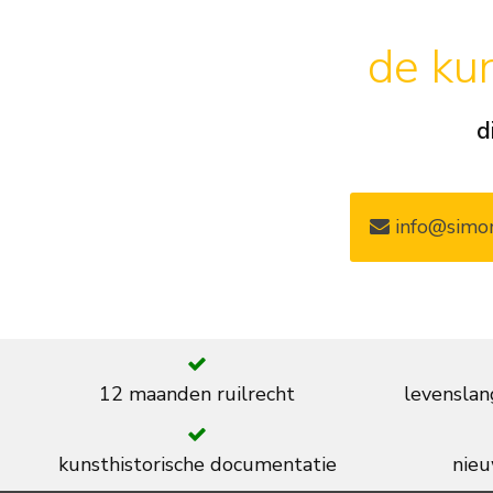
de kun
d
info@simon
12 maanden ruilrecht
levenslan
kunsthistorische documentatie
nieu