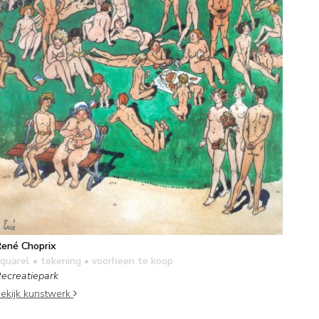
ené Choprix
quarel • tekening
• voorheen te koop
ecreatiepark
ekijk kunstwerk