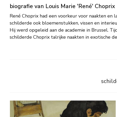
biografie van Louis Marie 'René' Choprix
René Choprix had een voorkeur voor naakten en l
aansloot bij de Art Deco. Na de Tweede Wereldoo
schilderde ook bloemenstukken, vissen en interie
een geïdealiseerd karakter met onder andere alleg
Hij werd opgeleid aan de academie in Brussel. Ti
In 1954 raakt hij in de ban van de vulkaan Strom
schilderde Choprix talrijke naakten in exotische dec
schil