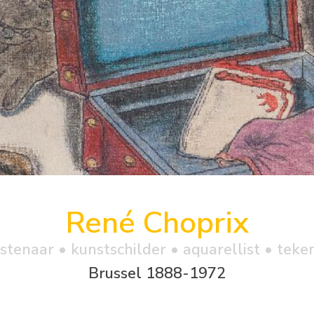
René Choprix
stenaar • kunstschilder • aquarellist • teke
Brussel 1888-1972