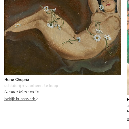
René Choprix
schilderij
• voorheen te koop
Naakte Marquerite
bekijk kunstwerk
R
a
R
b