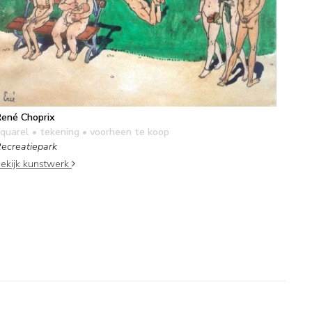
ené Choprix
quarel • tekening
• voorheen te koop
ecreatiepark
ekijk kunstwerk