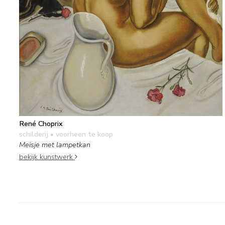
René Choprix
schilderij
• voorheen te koop
Meisje met lampetkan
bekijk kunstwerk