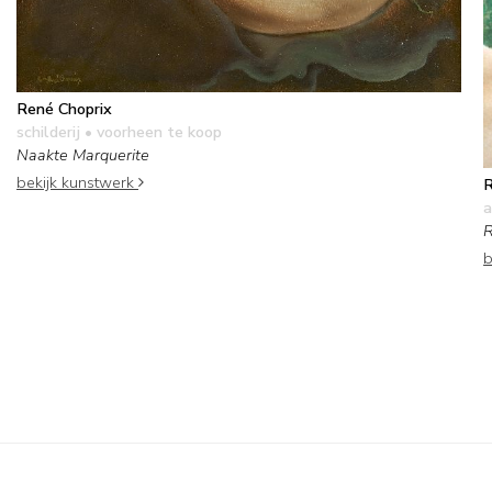
René Choprix
schilderij
• voorheen te koop
Naakte Marquerite
bekijk kunstwerk
R
a
R
b