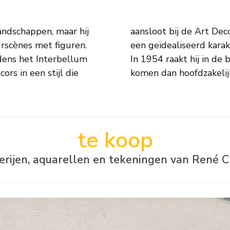
andschappen, maar hij
rlog krijgt zijn werk
urscènes met figuren.
orische landschappen.
jdens het Interbellum
boli en in zijn werk
ors in een stijl die
komen dan hoofdzakelij
te koop
derijen, aquarellen en tekeningen van René C