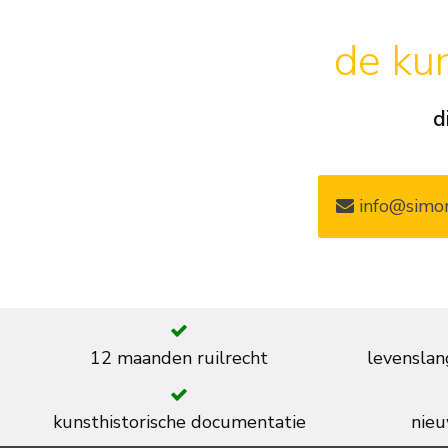
de kun
d
info@simon
12 maanden ruilrecht
levenslan
kunsthistorische documentatie
nieu