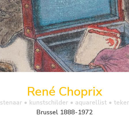
René Choprix
stenaar • kunstschilder • aquarellist • teke
Brussel 1888-1972