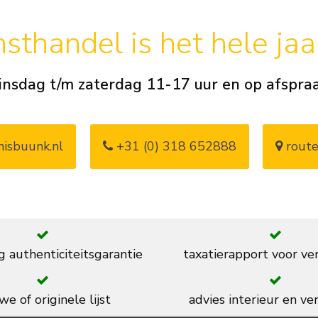
sthandel is het hele ja
insdag t/m zaterdag 11-17 uur en op afspra
isbuunk.nl
+31 (0) 318 652888
route
g authenticiteitsgarantie
taxatierapport voor ve
we of originele lijst
advies interieur en ver