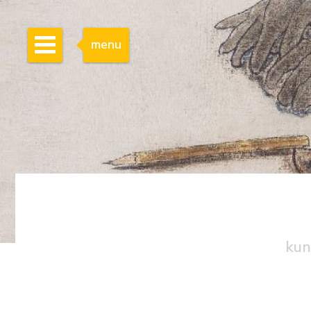
menu
kun