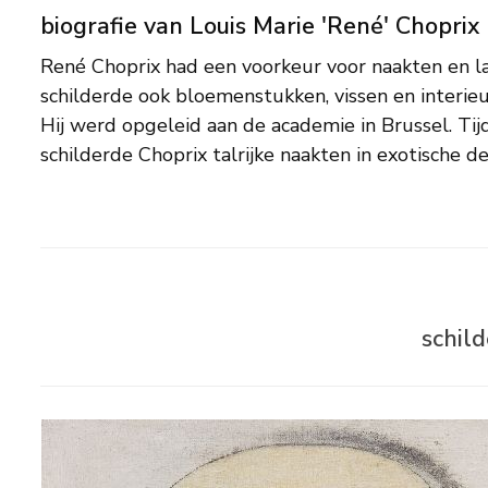
biografie van Louis Marie 'René' Choprix
René Choprix had een voorkeur voor naakten en l
aansloot bij de Art Deco. Na de Tweede Wereldoo
schilderde ook bloemenstukken, vissen en interie
een geïdealiseerd karakter met onder andere alleg
Hij werd opgeleid aan de academie in Brussel. Ti
In 1954 raakt hij in de ban van de vulkaan Strom
schilderde Choprix talrijke naakten in exotische dec
schil