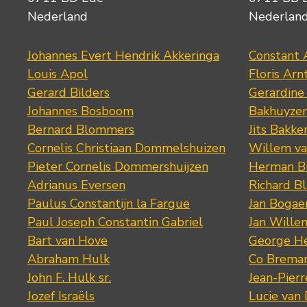
Nederland
Nederlan
Johannes Evert Hendrik Akkeringa
Constant 
Louis Apol
Floris Arn
Gerard Bilders
Gerardine
Johannes Bosboom
Bakhuyze
Bernard Blommers
Jits Bakke
Cornelis Christiaan Dommelshuizen
Willem va
Pieter Cornelis Dommershuijzen
Herman Bi
Adrianus Eversen
Richard B
Paulus Constantijn la Fargue
Jan Bogae
Paul Joseph Constantin Gabriel
Jan Wille
Bart van Hove
George He
Abraham Hulk
Co Brema
John F. Hulk sr.
Jean-Pier
Jozef Israëls
Lucie van 