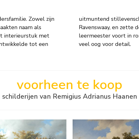
rsfamilie. Zowel zijn
eeg les van Jan van
 maakten naam als
erstijl van zijn
et interieurstuk met
terlandschappen met
 ontwikkelde tot een
veel oog voor detail.
voorheen te koop
schilderijen van Remigius Adrianus Haanen