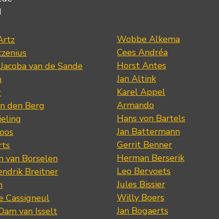
d
Wobbe Alkema
Artz
Cees Andréa
tzenius
Horst Antes
 Jacoba van de Sande
Jan Altink
n
Karel Appel
r
Armando
n den Berg
Hans von Bartels
eling
Jan Battermann
loos
Gerrit Benner
rts
Herman Berserik
m van Borselen
Leo Bervoets
ndrik Breitner
Jules Bissier
n
Willy Boers
re Cassigneul
Jan Bogaerts
Dam van Isselt