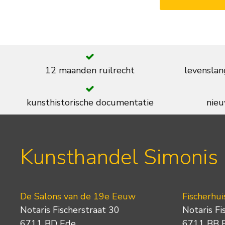
12 maanden ruilrecht
levenslan
kunsthistorische documentatie
nieu
Kunsthandel Simonis
De Salons van de 19e Eeuw
Fischerhui
Notaris Fischerstraat 30
Notaris Fi
6711 BD Ede
6711 BB 