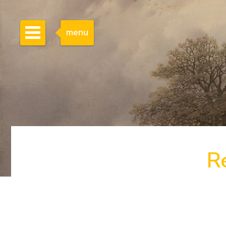
menu
R