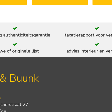
g authenticiteitsgarantie
taxatierapport voor ve
we of originele lijst
advies interieur en ver
 & Buunk
s
scherstraat 27
Ede