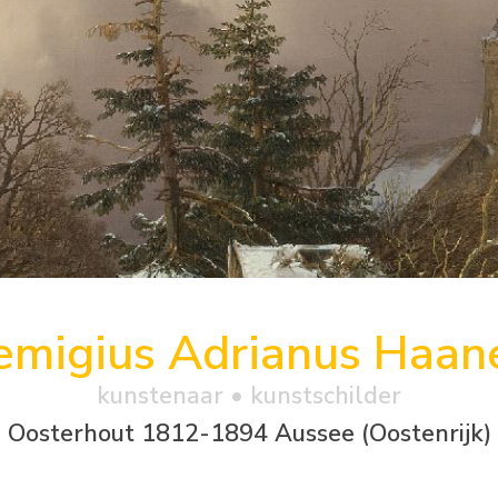
emigius Adrianus Haan
kunstenaar • kunstschilder
Oosterhout 1812-1894 Aussee (Oostenrijk)