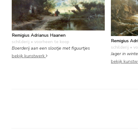
Remigius Adrianus Haanen
Remigius Adr
schilderij
• voorheen te koop
schilderij
• vo
Boerderij aan een slootje met figuurtjes
Jager in wint
bekijk kunstwerk
bekijk kunst