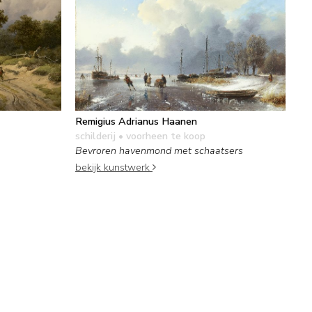
Remigius Adrianus Haanen
schilderij
• voorheen te koop
Bevroren havenmond met schaatsers
bekijk kunstwerk