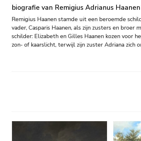
biografie van Remigius Adrianus Haanen
Remigius Haanen stamde uit een beroemde schilde
uitmuntend stillevenschilderes. Remigius kr
vader, Casparis Haanen, als zijn zusters en broer
Ravenswaay, en zette de fijn-romantische schild
schilder: Elizabeth en Gilles Haanen kozen voor h
leermeester voort in romantische zomer- en win
zon- of kaarslicht, terwijl zijn zuster Adriana zich