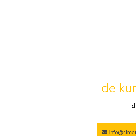
de kun
d
info@simon