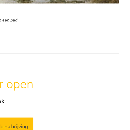
p een pad
ar open
ak
beschrijving