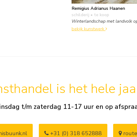
Remigius Adrianus Haanen
schilderij
• te koop
Winterlandschap met landvolk o
bekijk kunstwerk
sthandel is het hele ja
insdag t/m zaterdag 11-17 uur en op afspra
isbuunk.nl
+31 (0) 318 652888
route