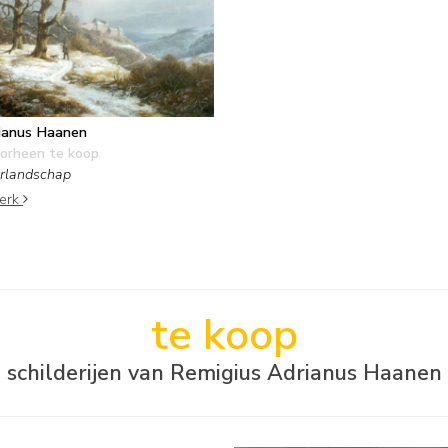
ianus Haanen
orheen te koop
erlandschap
werk
te koop
schilderijen van Remigius Adrianus Haanen