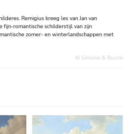
© Simonis & Buunk