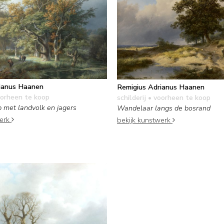
ianus Haanen
Remigius Adrianus Haanen
orheen te koop
schilderij
• voorheen te koop
 met landvolk en jagers
Wandelaar langs de bosrand
werk
bekijk kunstwerk