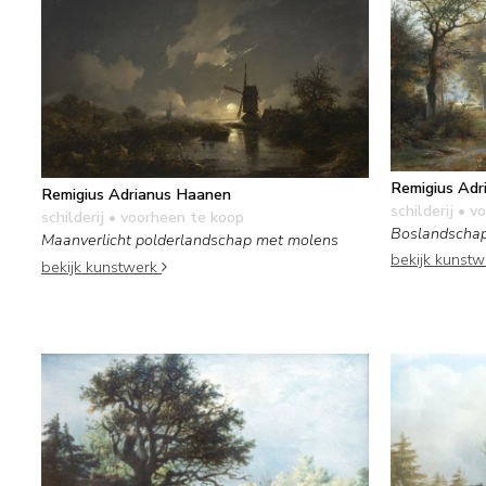
Remigius Adr
Remigius Adrianus Haanen
schilderij
• vo
schilderij
• voorheen te koop
Boslandschap
Maanverlicht polderlandschap met molens
bekijk kunst
bekijk kunstwerk