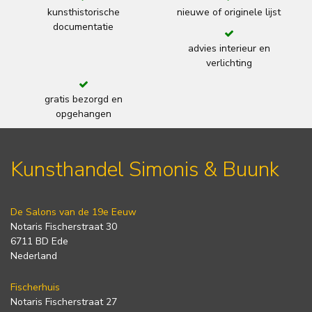
kunsthistorische
nieuwe of originele lijst
documentatie
advies interieur en
verlichting
gratis bezorgd en
opgehangen
Kunsthandel Simonis & Buunk
De Salons van de 19e Eeuw
Notaris Fischerstraat 30
6711 BD Ede
Nederland
Fischerhuis
Notaris Fischerstraat 27