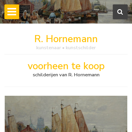
R. Hornemann
kunstenaar • kunstschilder
voorheen te koop
schilderijen van R. Hornemann