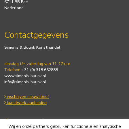
6711 BB Ede
Nederland
Contactgegevens
Simonis & Buunk Kunsthandel
dinsdag t/m zaterdag van 11-17 uur.
Telefoon
+31 (0) 318 652888
www.simonis-buunk.nl
info@simonis-buunk.nl
inschrijven nieuwsbrief
kunstwerk aanbieden
Algemene voorwaarden
Wij en onze partners gebruiken functionele en analytische
Privacy statement