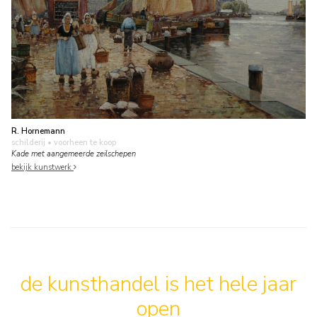
R. Hornemann
schilderij
• voorheen te koop
Kade met aangemeerde zeilschepen
bekijk kunstwerk
de kunsthandel is het hele jaar
open