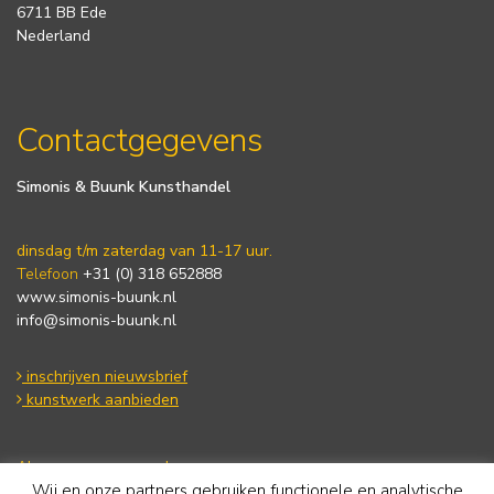
6711 BB Ede
Nederland
Contactgegevens
Simonis & Buunk Kunsthandel
dinsdag t/m zaterdag van 11-17 uur.
Telefoon
+31 (0) 318 652888
www.simonis-buunk.nl
info@simonis-buunk.nl
inschrijven nieuwsbrief
kunstwerk aanbieden
Algemene voorwaarden
Wij en onze partners gebruiken functionele en analytische
Privacy statement