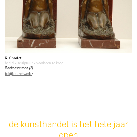
R. Charlot
beeld • sculptuur
• voorheen te koop
Boekensteunen (2)
bekijk kunstwerk
de kunsthandel is het hele jaar
open