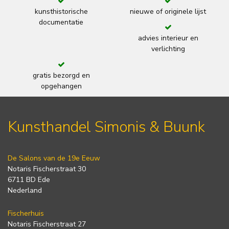
kunsthistorische
nieuwe of originele lijst
documentatie
advies interieur en
verlichting
gratis bezorgd en
opgehangen
Kunsthandel Simonis & Buunk
De Salons van de 19e Eeuw
Notaris Fischerstraat 30
6711 BD Ede
Nederland
Fischerhuis
Notaris Fischerstraat 27