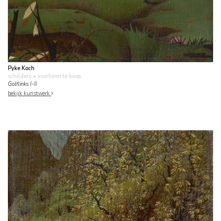
Pyke Koch
schilderij
• voorheen te koop
Golflinks I-II
bekijk kunstwerk