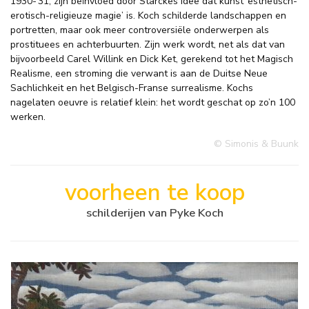
1930-’31, zijn beïnvloed door Stärckes idee dat kunst ‘esthetisch-
erotisch-religieuze magie’ is. Koch schilderde landschappen en
portretten, maar ook meer controversiële onderwerpen als
prostituees en achterbuurten. Zijn werk wordt, net als dat van
bijvoorbeeld Carel Willink en Dick Ket, gerekend tot het Magisch
Realisme, een stroming die verwant is aan de Duitse Neue
Sachlichkeit en het Belgisch-Franse surrealisme. Kochs
nagelaten oeuvre is relatief klein: het wordt geschat op zo’n 100
werken.
© Simonis & Buunk
voorheen te koop
schilderijen van Pyke Koch