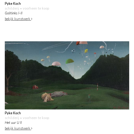
Pyke Koch
schilderij
• voorheen te koop
Golflinks I-II
bekijk kunstwerk
Pyke Koch
schilderij
• voorheen te koop
Het uur U II
bekijk kunstwerk