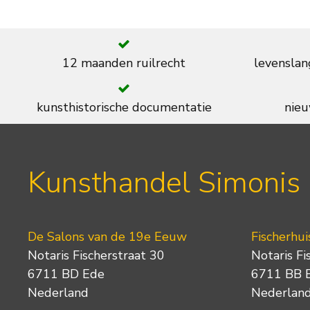
12 maanden ruilrecht
levenslan
kunsthistorische documentatie
nieu
Kunsthandel Simonis
De Salons van de 19e Eeuw
Fischerhui
Notaris Fischerstraat 30
Notaris Fi
6711 BD Ede
6711 BB 
Nederland
Nederlan