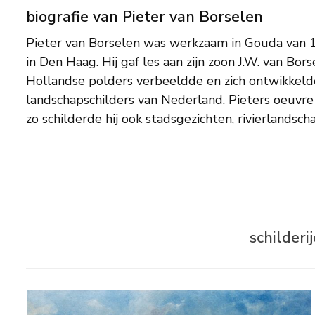
biografie van Pieter van Borselen
Pieter van Borselen was werkzaam in Gouda van
strand- en duingezichten bij Noordwijk. In tegenst
in Den Haag. Hij gaf les aan zijn zoon J.W. van Bors
zijn zoon worden de schilderijen van Piete
Hollandse polders verbeeldde en zich ontwikkeld
aangeboden. Tentoonstellingen te Rotterdam, D
landschapschilders van Nederland. Pieters oeuvre i
zo schilderde hij ook stadsgezichten, rivierlandsch
schilderi