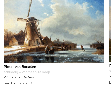
P
Pieter van Borselen
s
schilderij
• voorheen te koop
W
Winters landschap
b
bekijk kunstwerk