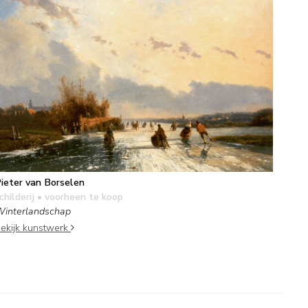
ieter van Borselen
childerij
• voorheen te koop
interlandschap
ekijk kunstwerk