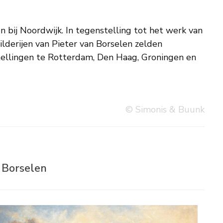
© Simonis & Buunk
n Borselen