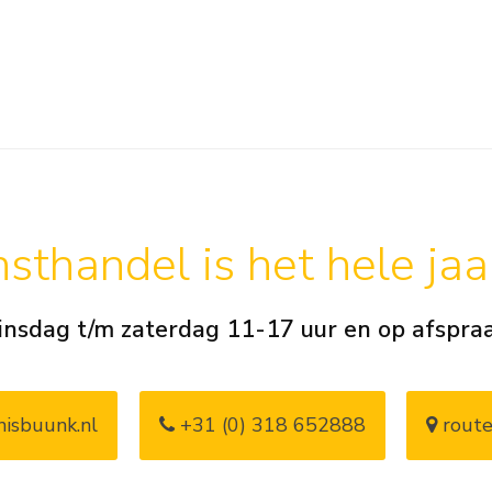
sthandel is het hele ja
insdag t/m zaterdag 11-17 uur en op afspra
isbuunk.nl
+31 (0) 318 652888
route