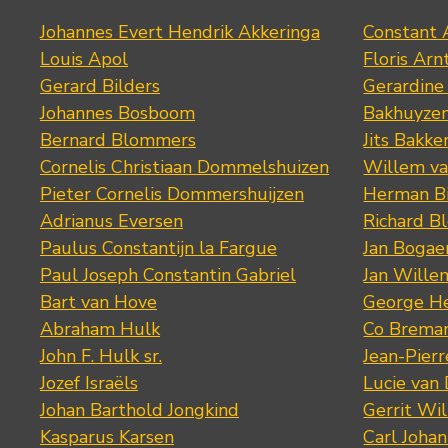
Johannes Evert Hendrik Akkeringa
Constant 
Louis Apol
Floris Arn
Gerard Bilders
Gerardine
Johannes Bosboom
Bakhuyze
Bernard Blommers
Jits Bakke
Cornelis Christiaan Dommelshuizen
Willem va
Pieter Cornelis Dommershuijzen
Herman Bi
Adrianus Eversen
Richard B
Paulus Constantijn la Fargue
Jan Bogae
Paul Joseph Constantin Gabriel
Jan Wille
Bart van Hove
George He
Abraham Hulk
Co Brema
John F. Hulk sr.
Jean-Pier
Jozef Israëls
Lucie van 
Johan Barthold Jongkind
Gerrit Wil
Kasparus Karsen
Carl Joha