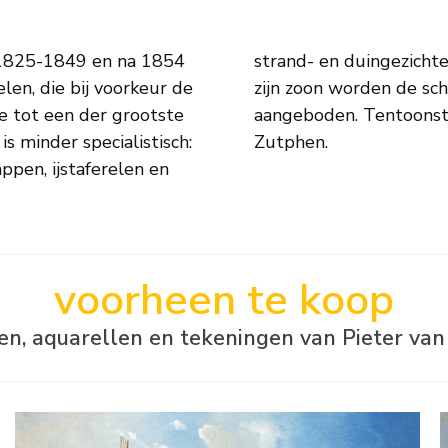
 1825-1849 en na 1854
elling tot het werk van
elen, die bij voorkeur de
r van Borselen zelden
e tot een der grootste
en Haag, Groningen en
s minder specialistisch:
Zutphen.
appen, ijstaferelen en
voorheen te koop
jen, aquarellen en tekeningen van Pieter va