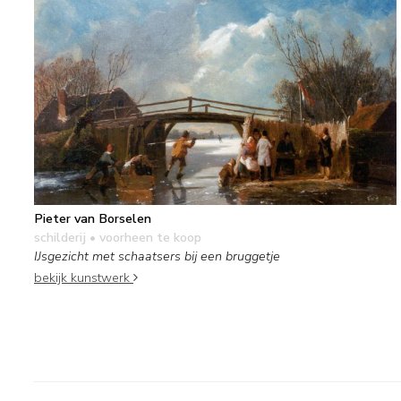
Pieter van Borselen
schilderij
• voorheen te koop
IJsgezicht met schaatsers bij een bruggetje
bekijk kunstwerk