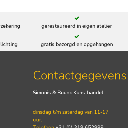
rzekering
gerestaureerd in eigen atelier
lichting
gratis bezorgd en opgehangen
Contactgegevens
Simonis & Buunk Kunsthandel
dinsdag t/m zaterdag van 11-17
uur.
Telefoon
+31 (0) 318 652888