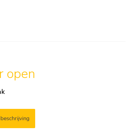
ar open
ak
beschrijving