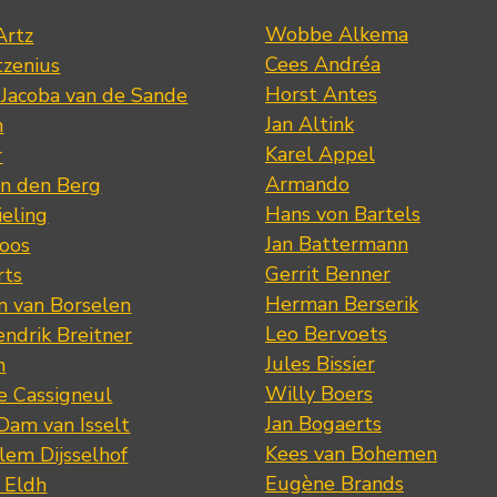
Wobbe Alkema
Artz
Cees Andréa
tzenius
Horst Antes
 Jacoba van de Sande
Jan Altink
n
Karel Appel
r
Armando
n den Berg
Hans von Bartels
eling
Jan Battermann
loos
Gerrit Benner
rts
Herman Berserik
m van Borselen
Leo Bervoets
ndrik Breitner
Jules Bissier
n
Willy Boers
re Cassigneul
Jan Bogaerts
Dam van Isselt
Kees van Bohemen
lem Dijsselhof
Eugène Brands
n Eldh