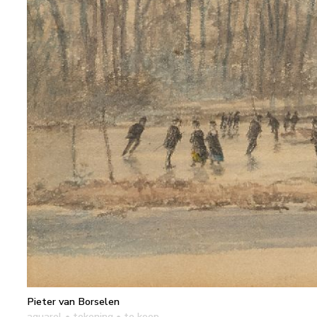
Pieter van Borselen
aquarel • tekening
• te koop