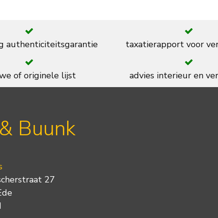
g authenticiteitsgarantie
taxatierapport voor ve
we of originele lijst
advies interieur en ver
 & Buunk
s
scherstraat 27
Ede
d