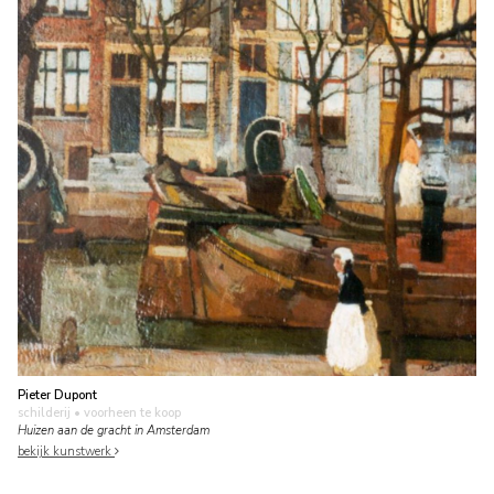
Pieter Dupont
schilderij
• voorheen te koop
Huizen aan de gracht in Amsterdam
bekijk kunstwerk