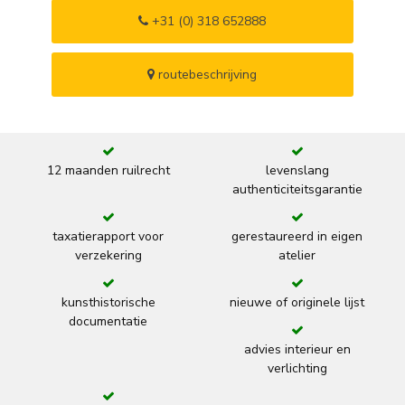
+31 (0) 318 652888
routebeschrijving
12 maanden ruilrecht
levenslang
authenticiteitsgarantie
taxatierapport voor
gerestaureerd in eigen
verzekering
atelier
kunsthistorische
nieuwe of originele lijst
documentatie
advies interieur en
verlichting