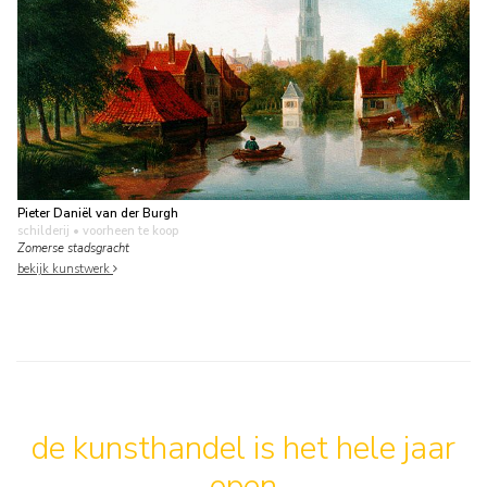
Pieter Daniël van der Burgh
schilderij
• voorheen te koop
Zomerse stadsgracht
bekijk kunstwerk
de kunsthandel is het hele jaar
open