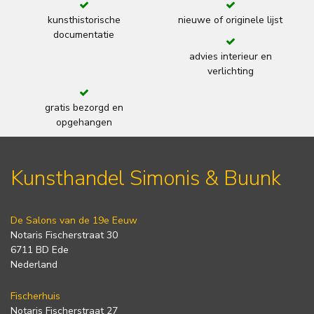
kunsthistorische
nieuwe of originele lijst
documentatie
advies interieur en
verlichting
gratis bezorgd en
opgehangen
Kunsthandel Simonis & Buunk
De Salons van de 19e Eeuw
Notaris Fischerstraat 30
6711 BD Ede
Nederland
Fischerhuis
Notaris Fischerstraat 27