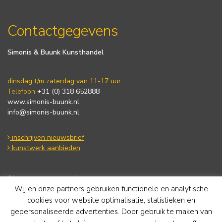
Contactgegevens
Simonis & Buunk Kunsthandel
dinsdag t/m zaterdag van 11-17 uur.
Telefoon
+31 (0) 318 652888
www.simonis-buunk.nl
info@simonis-buunk.nl
inschrijven nieuwsbrief
kunstwerk aanbieden
Algemene voorwaarden
Privacy statement
Wij en onze partners gebruiken functionele en analytische
Cookie Policy
cookies voor website optimalisatie, statistieken en
Disclaimer
gepersonaliseerde advertenties. Door gebruik te maken van